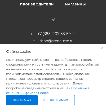
ПРОИЗВОДИТЕЛИ
МАГАЗИНЫ
+7 (383) 207-53-59
shop@stena-nso.ru
г.Новосибирск ул.Восход, 26/1
Файлы cookie
Мы используем файлы cookie, разработанные нашими
ПОЛИТИКА КОНФИДЕНЦИАЛЬНОСТИ
специалистами и третьими лицами, для анализа событий
на нашем веб-сайте, что позволяет нам улучшать
взаимодействие с пользователями и обслуживание.
2026 © Родные стены - товары для строительства и ремонта!
Продолжая просмотр страниц нашего сайта, вы
принимаете условия его использования. Более
подробные сведения смотрите в нашей
Политике в
отношении файлов Cookie
.
ПРИНИМАЮ
НЕ ПРИНИМАЮ
ПОД ЗАКАЗ