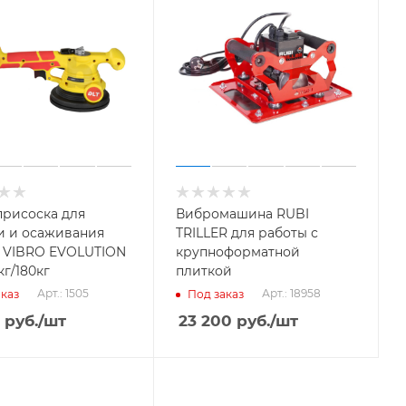
рисоска для
Вибромашина RUBI
и и осаживания
TRILLER для работы с
 VIBRO EVOLUTION
крупноформатной
кг/180кг
плиткой
Арт.: 1505
Арт.: 18958
каз
Под заказ
руб.
/шт
23 200
руб.
/шт