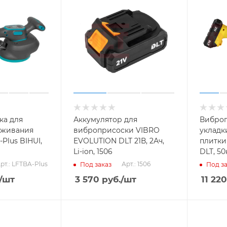
ка для
Аккумулятор для
Виброп
аживания
виброприсоски VIBRO
укладк
Plus BIHUI,
EVOLUTION DLT 21В, 2Ач,
плитки
Li-ion, 1506
DLT, 50
рт.: LFTBA-Plus
Арт.: 1506
Под заказ
Под за
/шт
3 570
руб.
/шт
11 220