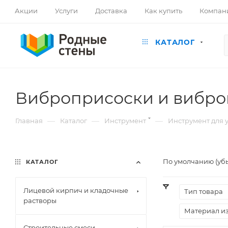
Акции
Услуги
Доставка
Как купить
Компан
КАТАЛОГ
Виброприсоски и вибр
—
—
—
Главная
Каталог
Инструмент
Инструмент для 
По умолчанию (уб
КАТАЛОГ
Лицевой кирпич и кладочные
Тип товара
растворы
Материал и
Строительные смеси