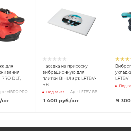
ка для
Насадка на присоску
Виброп
аживания
вибрационную для
укладки
 PRO DLT,
плитки BIHUI арт. LFTBV-
LFTBV
BB
Под за
рт.: VIBRO PRO
Арт.: LFTBV-BB
Под заказ
/шт
1 400
руб.
/шт
9 300