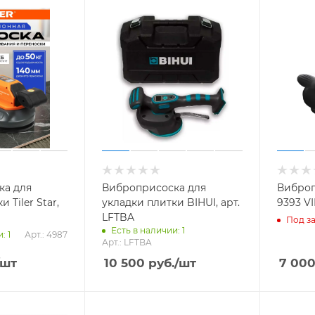
ка для
Виброприсоска для
Виброп
 Tiler Star,
укладки плитки BIHUI, арт.
9393 V
LFTBA
Под за
Есть в наличии: 1
Арт.: 4987
: 1
Арт.: LFTBA
/шт
10 500
руб.
/шт
7 00