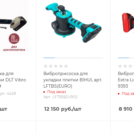
ка для
Виброприсоска для
Виброп
и DLT Vibro
укладки плитки BIHUI, арт.
Extra Li
9
LFTBS(EURO)
9393
Под заказ
рт.: 4429
Под за
Арт.: LFTBS(EURO)
/шт
12 150
руб.
/шт
8 910