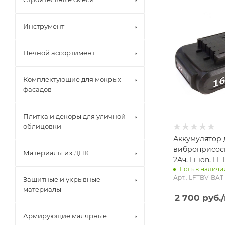
Инструмент
Печной ассортимент
Комплектующие для мокрых
фасадов
Плитка и декоры для уличной
облицовки
Аккумулятор 
виброприсоск
Материалы из ДПК
2Ач, Li-ion, L
Есть в наличии
Арт.: LFTBV-BAT
Защитные и укрывные
материалы
2 700
руб.
Армирующие малярные