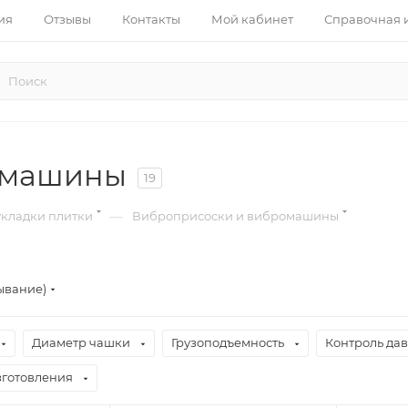
ия
Отзывы
Контакты
Мой кабинет
Справочная
омашины
19
—
укладки плитки
Виброприсоски и вибромашины
ывание)
Диаметр чашки
Грузоподъемность
Контроль да
зготовления