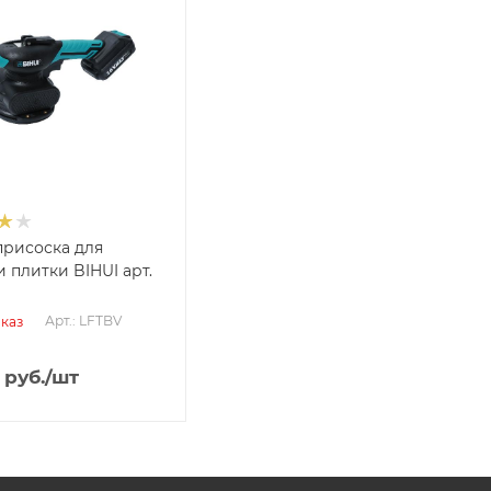
рисоска для
 плитки BIHUI арт.
Арт.: LFTBV
каз
руб.
/шт