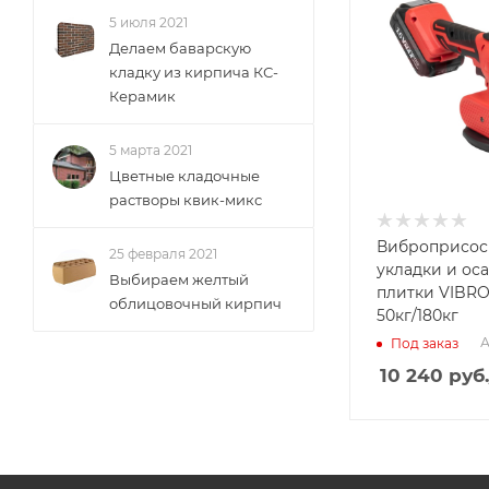
5 июля 2021
Делаем баварскую
кладку из кирпича КС-
Керамик
5 марта 2021
Цветные кладочные
растворы квик-микс
Виброприсос
25 февраля 2021
укладки и ос
Выбираем желтый
плитки VIBRO
облицовочный кирпич
50кг/180кг
А
Под заказ
10 240
руб.