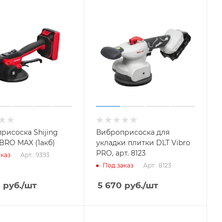
рисоска Shijing
Виброприсоска для
IBRO MAX (1акб)
укладки плитки DLT Vibro
PRO, арт. 8123
Арт.: 9393
каз
Арт.: 8123
Под заказ
0
руб.
/шт
5 670
руб.
/шт