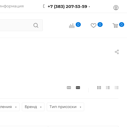
 информация
+7 (383) 207-53-59
0
0
0
вления
Бренд
Тип присоски