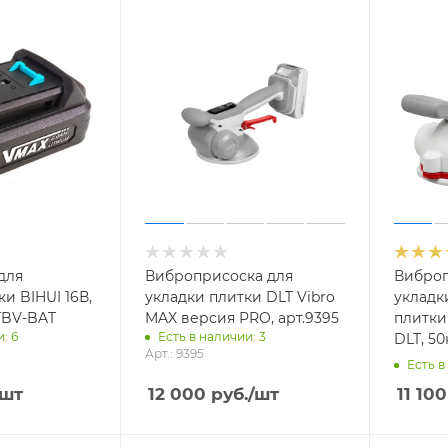
для
Виброприсоска для
Виброп
и BIHUI 16В,
укладки плитки DLT Vibro
укладк
FTBV-BAT
MAX версия PRO, арт.9395
плитки
: 6
Есть в наличии: 3
DLT, 50
Арт.: 9395
Есть в
/шт
12 000
руб.
/шт
11 100