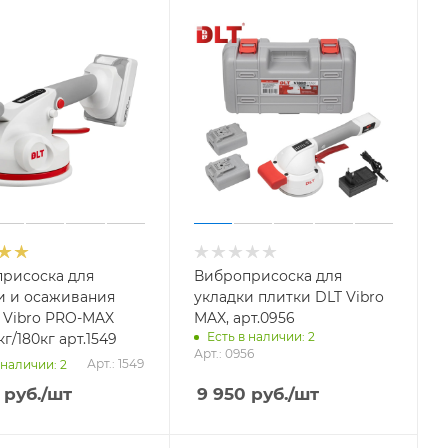
рисоска для
Виброприсоска для
и и осаживания
укладки плитки DLT Vibro
 Vibro PRO-MAX
MAX, арт.0956
Есть в наличии: 2
кг/180кг арт.1549
Арт.: 0956
Арт.: 1549
 наличии: 2
руб.
/шт
9 950
руб.
/шт