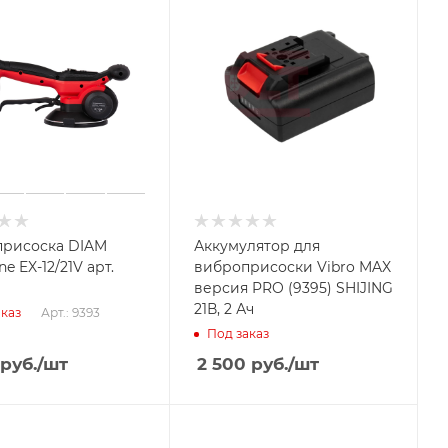
рисоска DIAM
Аккумулятор для
ne EX-12/21V арт.
виброприсоски Vibro MAX
версия PRO (9395) SHIJING
21В, 2 Ач
Арт.: 9393
каз
Под заказ
руб.
/шт
2 500
руб.
/шт