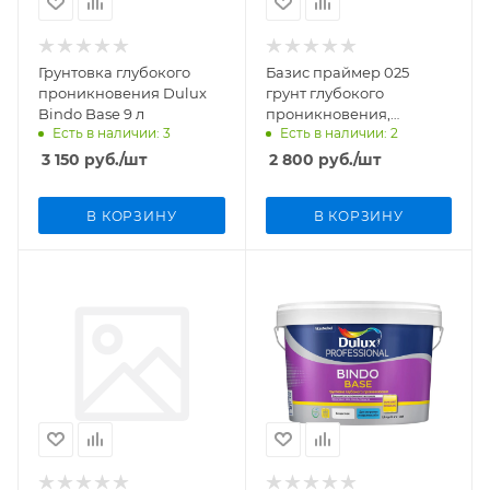
Грунтовка глубокого
Базис праймер 025
проникновения Dulux
грунт глубокого
Bindo Base 9 л
проникновения,
Есть в наличии: 3
Есть в наличии: 2
концентрат СМиТ, 5л
3 150
руб.
/шт
2 800
руб.
/шт
В КОРЗИНУ
В КОРЗИНУ