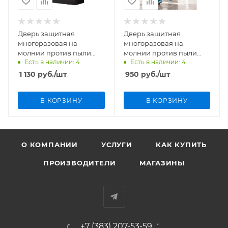
Дверь защитная
Дверь защитная
многоразовая на
многоразовая на
молнии против пыли
молнии против пыли
Есть в наличии: 4
Есть в наличии: 4
Rollingdog арт.80241
BIHUI TDZD
1 130
руб.
/шт
950
руб.
/шт
В КОРЗИНУ
В КОРЗИНУ
О КОМПАНИИ
УСЛУГИ
КАК КУПИТЬ
ПРОИЗВОДИТЕЛИ
МАГАЗИНЫ
+7 (383) 207-53-59