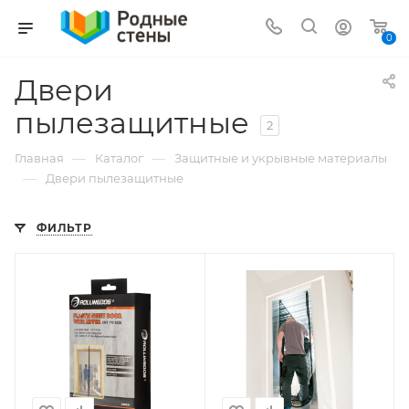
0
Двери
пылезащитные
2
—
—
Главная
Каталог
Защитные и укрывные материалы
—
Двери пылезащитные
ФИЛЬТР