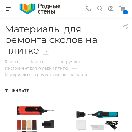
0
Материалы для
ремонта сколов на
плитке
3
—
—
—
Главная
Каталог
Инструмент
—
Инструмент для укладки плитки
Материалы для ремонта сколов на плитке
ФИЛЬТР