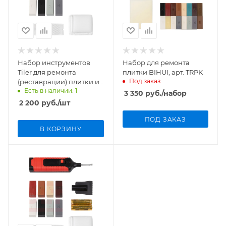
Набор инструментов
Набор для ремонта
Tiler для ремонта
плитки BIHUI, арт. TRPK
Под заказ
(реставрации) плитки и
Есть в наличии: 1
ламината арт. 5418
3 350
руб.
/набор
2 200
руб.
/шт
ПОД ЗАКАЗ
В КОРЗИНУ