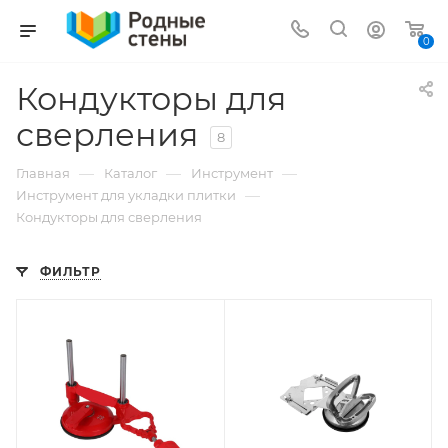
0
Кондукторы для
сверления
8
—
—
—
Главная
Каталог
Инструмент
—
Инструмент для укладки плитки
Кондукторы для сверления
ФИЛЬТР