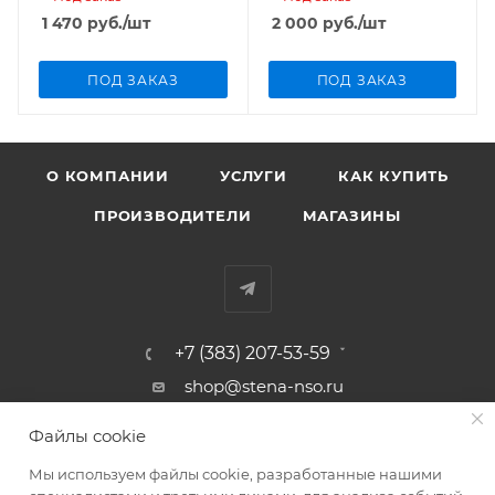
1 470
руб.
/шт
2 000
руб.
/шт
ПОД ЗАКАЗ
ПОД ЗАКАЗ
О КОМПАНИИ
УСЛУГИ
КАК КУПИТЬ
ПРОИЗВОДИТЕЛИ
МАГАЗИНЫ
+7 (383) 207-53-59
shop@stena-nso.ru
г.Новосибирск ул.Восход, 26/1
Файлы cookie
Мы используем файлы cookie, разработанные нашими
ПОЛИТИКА КОНФИДЕНЦИАЛЬНОСТИ