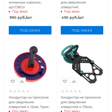
алмазных коронок,
для сверления
арт.DBGV
отверстий
Под заказ
Под заказ
4,5,6,8,10,12,14мм, BIHUI,
DBGU
990
руб.
/шт
450
руб.
/шт
ПОД ЗАКАЗ
ПОД ЗАКАЗ
Кондуктор на присоске
Кондуктор на присоске
для сверления
для сверления
отверстий 4-12мм, Трио
отверстий 4-115мм,
Под заказ
Под заказ
Диамант
BIHUI, DBGM