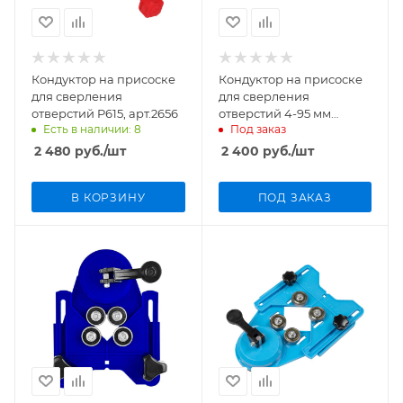
Кондуктор на присоске
Кондуктор на присоске
для сверления
для сверления
отверстий P615, арт.2656
отверстий 4-95 мм
Есть в наличии: 8
Под заказ
KRISTAL арт. 33388
2 480
руб.
/шт
2 400
руб.
/шт
В КОРЗИНУ
ПОД ЗАКАЗ