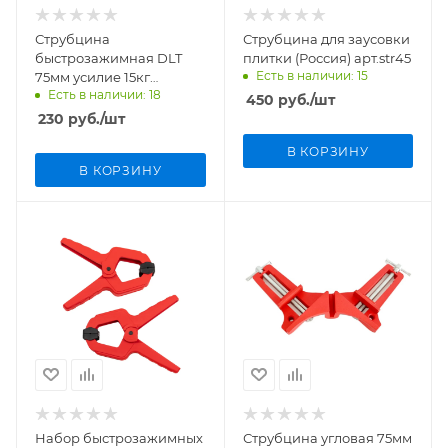
Струбцина
Струбцина для заусовки
быстрозажимная DLT
плитки (Россия) арт.str45
Есть в наличии: 15
75мм усилие 15кг
Есть в наличии: 18
арт.82530
450
руб.
/шт
230
руб.
/шт
В КОРЗИНУ
В КОРЗИНУ
Набор быстрозажимных
Струбцина угловая 75мм