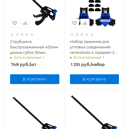
Струбцина
Набор зажимов для
быстрозажимная 450мм
угловых соединений
длина губок 30мм
vertextools 4 предмет 20-
Есть в наличии: 1
Есть в наличии: 1
VertexTools 2056-450
56-4
748
руб.
/шт
1 210
руб.
/набор
В КОРЗИНУ
В КОРЗИНУ