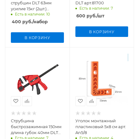
струбцин DLT 63мм
DLT арт.81700
Есть в наличии: 7
усилие 15кг (2шт.)
Есть в наличии: 10
арт.82525
600
руб.
/шт
400
руб.
/набор
В КОРЗИНУ
В КОРЗИНУ
Струбцина
Уголок монтажный
быстрозажимная 150мм
пластиковый 5х8 см арт.
длина губок 40мм DLT
An5/8
Есть в наличии: 7
Есть в наличии: 4
65150