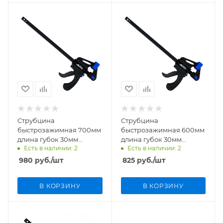
Струбцина
Струбцина
быстрозажимная 700мм
быстрозажимная 600мм
длина губок 30мм
длина губок 30мм
Есть в наличии: 2
Есть в наличии: 2
VertexTools 2056-700
VertexTools 2056-600
980
руб.
/шт
825
руб.
/шт
В КОРЗИНУ
В КОРЗИНУ