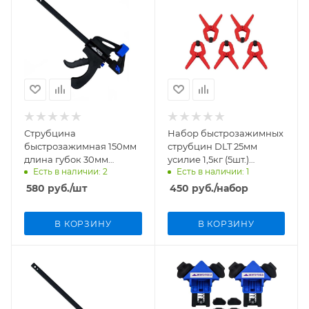
Струбцина
Набор быстрозажимных
быстрозажимная 150мм
струбцин DLT 25мм
длина губок 30мм
усилие 1,5кг (5шт.)
Есть в наличии: 2
Есть в наличии: 1
VertexTools 2056-150
арт.82510
580
руб.
/шт
450
руб.
/набор
В КОРЗИНУ
В КОРЗИНУ