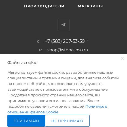
ПРОИЗВОДИТЕЛИ
МАГАЗИНЫ
+7 (383) 207-53-59
shop@stena-nso.ru
г.Новосибирск ул.Восход, 26/1
Файлы cookie
Мы используем файлы cookie, разработанные нашими
ПОЛИТИКА КОНФИДЕНЦИАЛЬНОСТИ
специалистами и третьими лицами, для анализа событий
на нашем веб-сайте, что позволяет нам улучшать
взаимодействие с пользователями и обслуживание.
2026 © Родные стены - товары для строительства и ремонта!
Продолжая просмотр страниц нашего сайта, вы
принимаете условия его использования. Более
подробные сведения смотрите в нашей
Политике в
отношении файлов Cookie
.
ПРИНИМАЮ
НЕ ПРИНИМАЮ