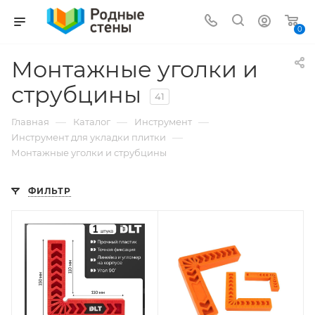
0
Монтажные уголки и
струбцины
41
—
—
—
Главная
Каталог
Инструмент
—
Инструмент для укладки плитки
Монтажные уголки и струбцины
ФИЛЬТР