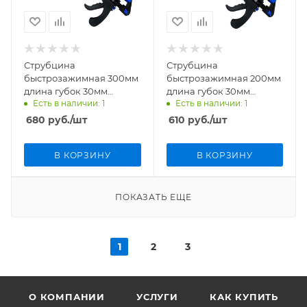
Струбцина
Струбцина
быстрозажимная 300мм
быстрозажимная 200мм
длина губок 30мм
длина губок 30мм
Есть в наличии: 1
Есть в наличии: 1
VertexTools 2056-300
VertexTools 2056-200
680
руб.
/шт
610
руб.
/шт
В КОРЗИНУ
В КОРЗИНУ
ПОКАЗАТЬ ЕЩЕ
1
2
3
О КОМПАНИИ
УСЛУГИ
КАК КУПИТЬ