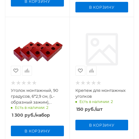
В КОРЗИНУ
В КОРЗИНУ
Уголок монтажный, 90
Крепеж для монтажных
градусов, 6*2,9 см, (L-
уголков
Есть в наличии: 2
образный зажим),
Есть в наличии: 2
алюминиевый, набор 4
150
руб.
/шт
шт, арт. 4242
1 300
руб.
/набор
В КОРЗИНУ
В КОРЗИНУ