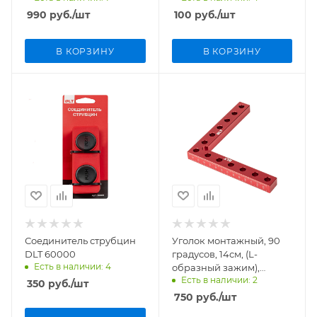
990
руб.
/шт
100
руб.
/шт
В КОРЗИНУ
В КОРЗИНУ
Соединитель струбцин
Уголок монтажный, 90
DLT 60000
градусов, 14см, (L-
Есть в наличии: 4
образный зажим),
Есть в наличии: 2
алюминиевый, арт.1965
350
руб.
/шт
750
руб.
/шт