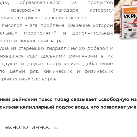
оды, образовавшейся из продуктов
ого извержения, благодаря которому
еньшается риск появления высолов.
 высолов – эта проблема, решение которой
иальных мероприятий и дополнительных
енных и финансовых затрат.
одна из старейших гидравлических добавок к
менявшаяся еще древними римлянами в их
ведуках и других сооружениях. Добавление
ило целый ряд химических и физических
строительных растворов.
ный рейнский трасс Tubag связывает «свободную изв
 снижая капиллярный подсос воды, что позволяет ум
 технологичность.