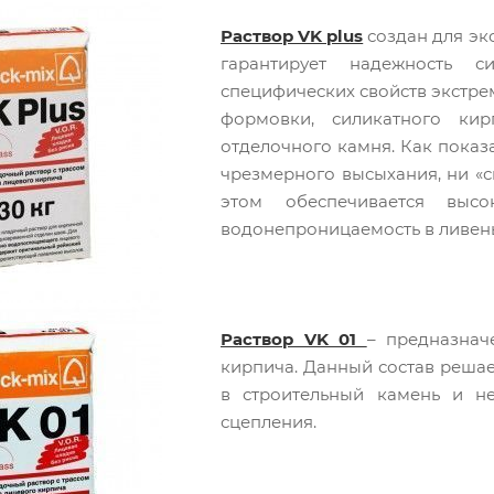
Раствор VK plus
создан для эк
гарантирует надежность с
специфических свойств экстр
формовки, силикатного ки
отделочного камня. Как показа
чрезмерного высыхания, ни «с
этом обеспечивается выс
водонепроницаемость в ливень
Раствор VK 01
– предназнач
кирпича. Данный состав реша
в строительный камень и не 
сцепления.