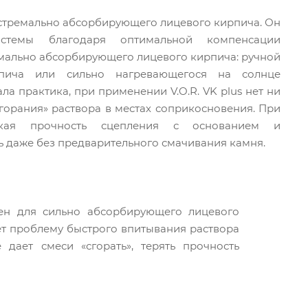
стремально абсорбирующего лицевого кирпича. Он
истемы благодаря оптимальной компенсации
емально абсорбирующего лицевого кирпича: ручной
рпича или сильно нагревающегося на солнце
ла практика, при применении V.O.R. VK plus нет ни
горания» раствора в местах соприкосновения. При
окая прочность сцепления с основанием и
 даже без предварительного смачивания камня.
ен для сильно абсорбирующего лицевого
ет проблему быстрого впитывания раствора
дает смеси «сгорать», терять прочность