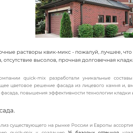
чные растворы квик-микс - пожалуй, лучшее, что
 отсутствие высолов, прочная долговечная кладк
омпании quick-mix разработали уникальные составы 
щее цветовое решение фасада из лицевого камня и, в
 фасада, повышения эффективности технологии кладки 
сада.
лиз существующего на рынке России и Европы ассорти
нию quick-mix к созданию
16 базовых оттенков
кла