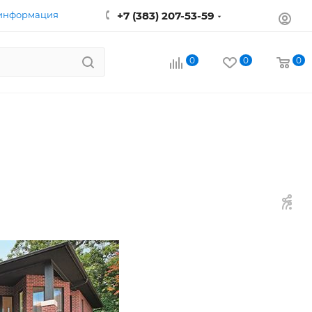
 информация
+7 (383) 207-53-59
0
0
0