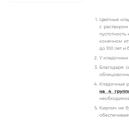
Цветные кла
с раствором
пустотность
конечном ит
до 100 лет и 
У кладочных 
Благодаря с
облицовочны
Кладочные р
на 4 групп
необходимой
Кирпич не б
обеспечивае