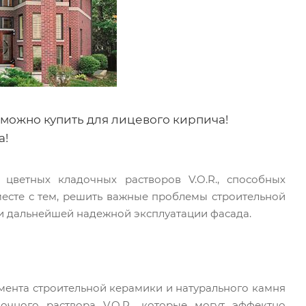
 можно купить для лицевого кирпича!
а!
цветных кладочных растворов V.O.R., способных
месте с тем, решить важные проблемы строительной
и дальнейшей надежной эксплуатации фасада.
мента строительной керамики и натурального камня
дочного раствора V.O.R., которые могут эффектно