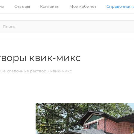
ия
Отзывы
Контакты
Мой кабинет
Справочная
творы квик-микс
ые кладочные растворы квик-микс