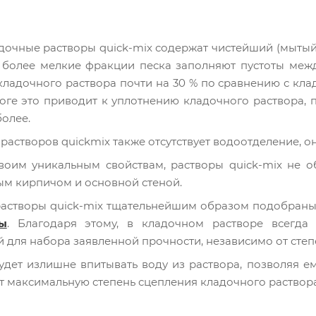
дочные растворы quick-mix содержат чистейший (мытый
 более мелкие фракции песка заполняют пустоты межд
 кладочного раствора почти на 30 % по сравнению с к
оге это приводит к уплотнению кладочного раствора,
более.
растворов quickmix также отсутствует водоотделение, о
воим уникальным свойствам, растворы quick-mix не 
м кирпичом и основной стеной.
астворы quick-mix тщательнейшим образом подобраны
ы
. Благодаря этому, в кладочном растворе всегда 
 для набора заявленной прочности, независимо от сте
удет излишне впитывать воду из раствора, позволяя ем
т максимальную степень сцепления кладочного раствора