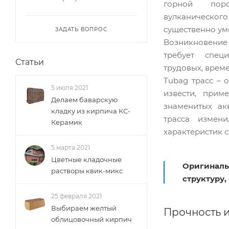
горной пор
вулканическ
существенно ум
ЗАДАТЬ ВОПРОС
Возникновение
требует спец
Статьи
трудовых, врем
Tubag трасс – 
5 июля 2021
извести, при
Делаем баварскую
знаменитых ак
кладку из кирпича КС-
трасса измен
Керамик
характеристик 
5 марта 2021
Цветные кладочные
Оригиналь
растворы квик-микс
структуру,
25 февраля 2021
Выбираем желтый
Прочность и
облицовочный кирпич