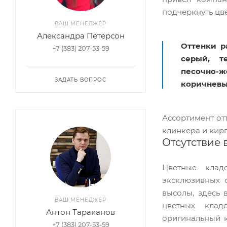
подчеркнуть цв
ВАШ МЕНЕДЖЕР
Александра Петерсон
Оттенки р
+7 (383) 207-53-59
серый, те
песочно-ж
ЗАДАТЬ ВОПРОС
коричневы
Ассортимент от
клинкера и кир
Отсутствие 
Цветные кладо
эксклюзивных ф
высолы, здесь 
ВАШ МЕНЕДЖЕР
цветных кладо
Антон Тараканов
оригинальный к
+7 (383) 207-53-59