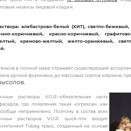
етовые нюансы лицевой кладки.
аствора: алебастрово-белый (ХИТ), светло-бежевый,
мно-коричневый, красно-коричневый, графитово-
елтый, кремово-желтый, желто-оранжевый, светл
й.
тенков в полной мере отражает существующий ассортим
пича ручной формовки, до массовых сортов кирпича, п
высолов.
чные растворы V.O.R.–обязательная часть
асадов, где появление таких «огрехов», как
вообще неприемлемо. Поэтому в состав всех
чных растворов V.O.R. quick-mix входит
омпонент Tubag трасс, созданный на основе