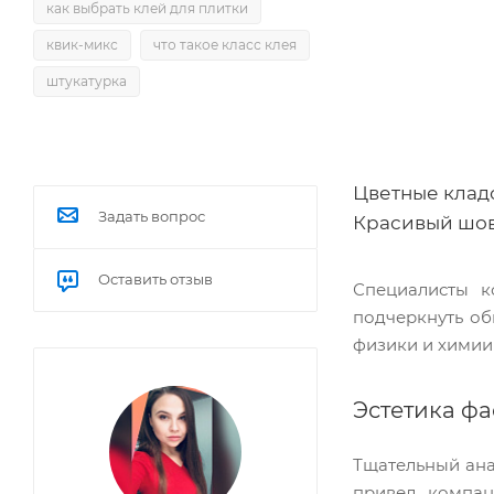
как выбрать клей для плитки
квик-микс
что такое класс клея
штукатурка
Цветные кладо
Задать вопрос
Красивый шов,
Оставить отзыв
Специалисты к
подчеркнуть об
физики и химии
Эстетика фа
Тщательный ана
привел компа