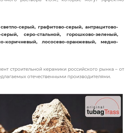
 светло-серый, графитово-серый, антрацитово-
серый, серо-стальной, горошково-зеленый,
о-коричневый, лососево-оранжевый, медно-
ент строительной керамики российского рынка – от
редлагаемых отечественными производителями.