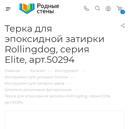
0
Терка для
эпоксидной затирки
Rollingdog, серия
Elite, арт.50294
—
—
—
Главная
Каталог
Инструмент
—
Инструмент для укладки плитки
—
Инструмент для затирки швов
—
Шпатели резиновые фуговальные
Терка для эпоксидной затирки Rollingdog, серия Elite,
арт.50294