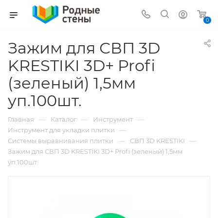
0
Зажим для СВП 3D
KRESTIKI 3D+ Profi
(зеленый) 1,5мм
уп.100шт.
—
—
—
Главная
Каталог
Инструмент
—
Инструмент для укладки плитки
—
—
Системы выравнивания плитки
СВП 3D KRESTIKI
Зажим для СВП 3D KRESTIKI 3D+ Profi (зеленый) 1,5мм
уп.100шт.