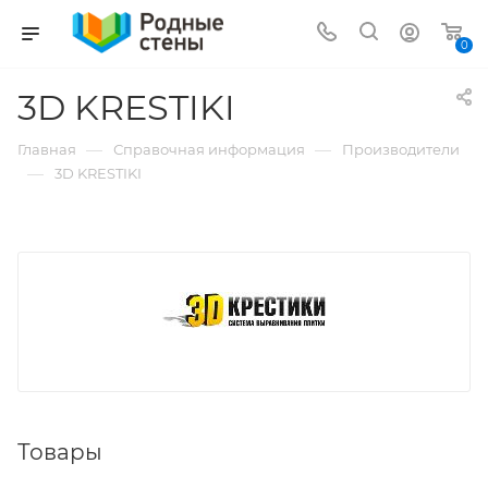
0
3D KRESTIKI
—
—
Главная
Справочная информация
Производители
—
3D KRESTIKI
Товары