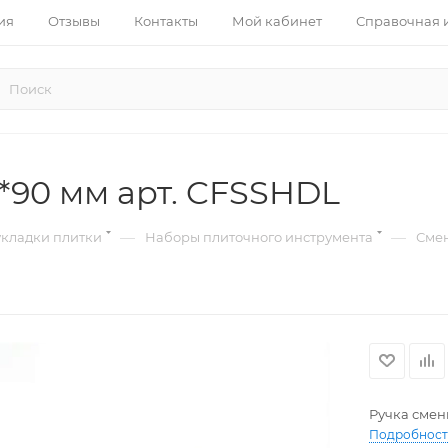
ия
Отзывы
Контакты
Мой кабинет
Справочная
*90 мм арт. CFSSHDL
—
—
укладки плитки
Наборы плиточного инструмента
Смен
Ручка смен
Подробнос