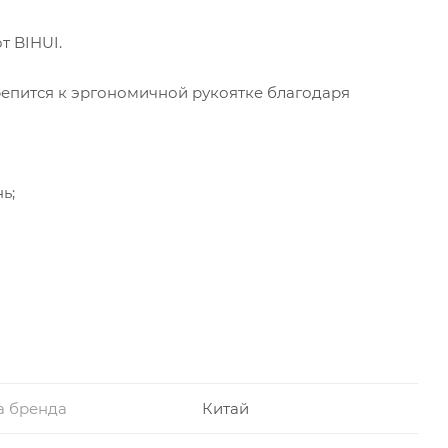
т BIHUI.
крепится к эргономичной рукоятке благодаря
ь;
а бренда
Китай