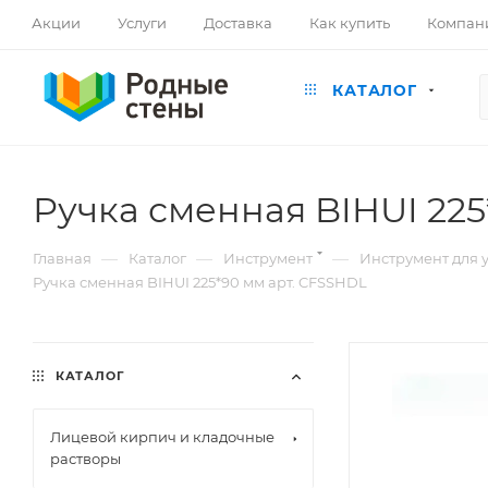
Акции
Услуги
Доставка
Как купить
Компан
КАТАЛОГ
Ручка сменная BIHUI 225
—
—
—
Главная
Каталог
Инструмент
Инструмент для 
Ручка сменная BIHUI 225*90 мм арт. CFSSHDL
КАТАЛОГ
Лицевой кирпич и кладочные
растворы