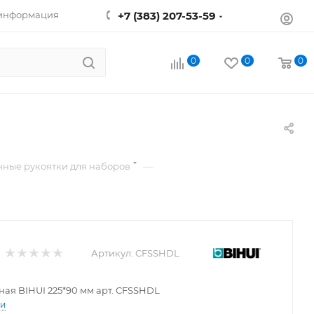
 информация
+7 (383) 207-53-59
0
0
0
—
ные рукоятки для наборов
Артикул:
CFSSHDL
ная BIHUI 225*90 мм арт. CFSSHDL
ти