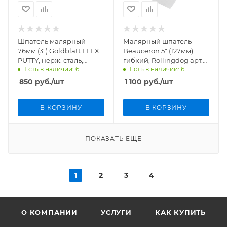
Шпатель малярный
Малярный шпатель
76мм (3") Goldblatt FLEX
Beauceron 5" (127мм)
PUTTY, нерж. сталь,
гибкий, Rollingdog арт.
Есть в наличии: 6
Есть в наличии: 6
ручка SoftGrip G05077
50474
850
руб.
/шт
1 100
руб.
/шт
В КОРЗИНУ
В КОРЗИНУ
ПОКАЗАТЬ ЕЩЕ
1
2
3
4
О КОМПАНИИ
УСЛУГИ
КАК КУПИТЬ