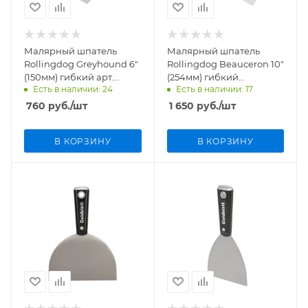
Малярный шпатель
Малярный шпатель
Rollingdog Greyhound 6"
Rollingdog Beauceron 10"
(150мм) гибкий арт.
(254мм) гибкий
Есть в наличии: 24
Есть в наличии: 17
50394
арт.50477
760
руб.
/шт
1 650
руб.
/шт
В КОРЗИНУ
В КОРЗИНУ