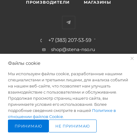
ПРОИЗВОДИТЕЛИ
МАГАЗИНЫ
+7 (383) 207-53-59
shop@stena-nso.ru
г.Новосибирск ул.Восход, 26/1
Файлы cookie
Мы используем файлы cookie, разработанные нашими
ПОЛИТИКА КОНФИДЕНЦИАЛЬНОСТИ
специалистами и третьими лицами, для анализа событий
на нашем веб-сайте, что позволяет нам улучшать
взаимодействие с пользователями и обслуживание.
2026 © Родные стены - товары для строительства и ремонта!
Продолжая просмотр страниц нашего сайта, вы
принимаете условия его использования. Более
подробные сведения смотрите в нашей
Политике в
отношении файлов Cookie
.
ПРИНИМАЮ
НЕ ПРИНИМАЮ