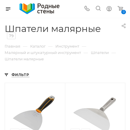
0
Шпатели малярные
79
—
—
—
Главная
Каталог
Инструмент
—
—
Малярный и штукатурный инструмент
Шпатели
Шпатели малярные
ФИЛЬТР