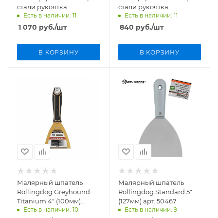
стали рукоятка
стали рукоятка
Есть в наличии: 11
Есть в наличии: 11
эргономичная PTS5
эргономичная PTS2
1 070
руб.
/шт
840
руб.
/шт
В КОРЗИНУ
В КОРЗИНУ
Малярный шпатель
Малярный шпатель
Rollingdog Greyhound
Rollingdog Standard 5"
Titanium 4" (100мм)
(127мм) арт. 50467
Есть в наличии: 10
Есть в наличии: 9
сверхгибкий арт. 50410