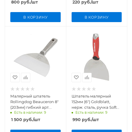
800
руб.
/шт
220
руб.
/шт
В КОРЗИНУ
В КОРЗИНУ
Малярный шпатель
Шпатель малярный
Rollingdog Beauceron 8"
152мм (6") Goldblatt,
(203мм) гибкий арт.
нерж. сталь, ручка Soft
Есть в наличии: 9
Есть в наличии: 9
50476
Grip G05011
1 500
руб.
/шт
990
руб.
/шт