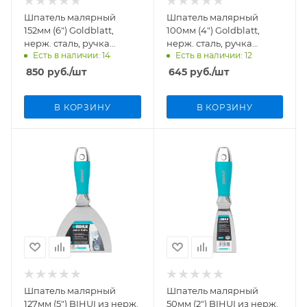
Шпатель малярный
Шпатель малярный
152мм (6") Goldblatt,
100мм (4") Goldblatt,
нерж. сталь, ручка
нерж. сталь, ручка
Есть в наличии: 14
Есть в наличии: 12
нейлон G24226
нейлон G24224
850
руб.
/шт
645
руб.
/шт
В КОРЗИНУ
В КОРЗИНУ
Шпатель малярный
Шпатель малярный
127мм (5") BIHUI из нерж.
50мм (2") BIHUI из нерж.