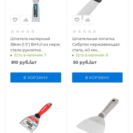
Шпатель малярный
Шпательная лопатка
38мм (1.5") BIHUI из нерж.
Сибртех нержавеющая
стали рукоятка
сталь, 40 мм,
Есть в наличии: 7
Есть в наличии: 6
эргономичная PTS1NH
пластмассовая ручка
арт. 85430
810
руб.
/шт
50
руб.
/шт
В КОРЗИНУ
В КОРЗИНУ