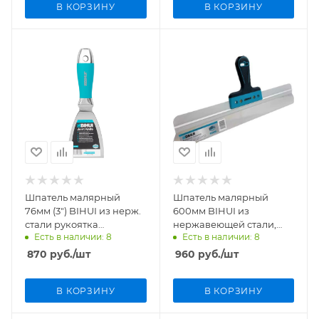
В КОРЗИНУ
В КОРЗИНУ
Шпатель малярный
Шпатель малярный
76мм (3") BIHUI из нерж.
600мм BIHUI из
стали рукоятка
нержавеющей стали,
Есть в наличии: 8
Есть в наличии: 8
эргономичная PTS3
мягкая ручка FLEX
PTK60
870
руб.
/шт
960
руб.
/шт
В КОРЗИНУ
В КОРЗИНУ