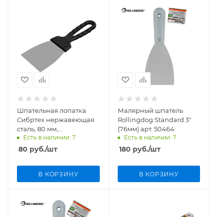
Шпательная лопатка
Малярный шпатель
Сибртех нержавеющая
Rollingdog Standard 3"
сталь, 80 мм,
(76мм) арт. 50464
Есть в наличии: 7
Есть в наличии: 7
пластмассовая ручка
арт. 85433
80
руб.
/шт
180
руб.
/шт
В КОРЗИНУ
В КОРЗИНУ