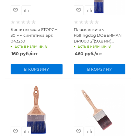
Кисть плоская STORCH
Плоская кисть
30 мм синтетика арт.
Rollingdog DOBERMAN
043230
BP1000 2”(50,8 мм)
Есть в наличии: 8
Есть в наличии: 8
синтетика арт.10667
160
руб.
/шт
460
руб.
/шт
В КОРЗИНУ
В КОРЗИНУ