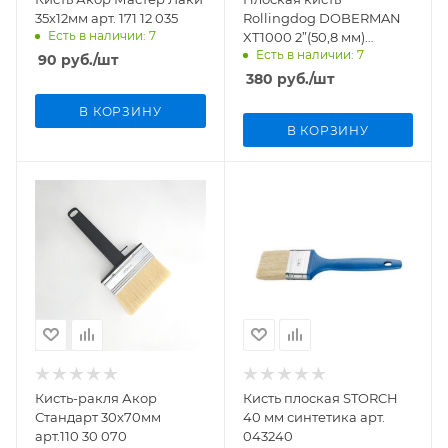
35х12мм арт. 171 12 035
Rollingdog DOBERMAN
Есть в наличии: 7
XT1000 2”(50,8 мм)
Есть в наличии: 7
угловой срез, синтетика
90
руб.
/шт
арт.10327
380
руб.
/шт
В КОРЗИНУ
В КОРЗИНУ
Кисть-ракля Акор
Кисть плоская STORCH
Стандарт 30х70мм
40 мм синтетика арт.
арт.110 30 070
043240