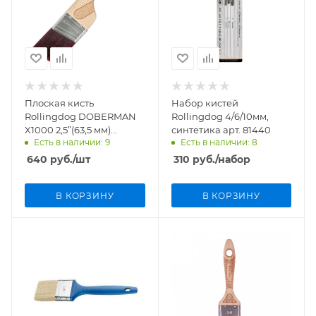
Плоская кисть
Набор кистей
Rollingdog DOBERMAN
Rollingdog 4/6/10мм,
X1000 2,5”(63,5 мм)
синтетика арт. 81440
Есть в наличии: 9
Есть в наличии: 8
угловой срез, синтетика
арт.10298
640
руб.
/шт
310
руб.
/набор
В КОРЗИНУ
В КОРЗИНУ