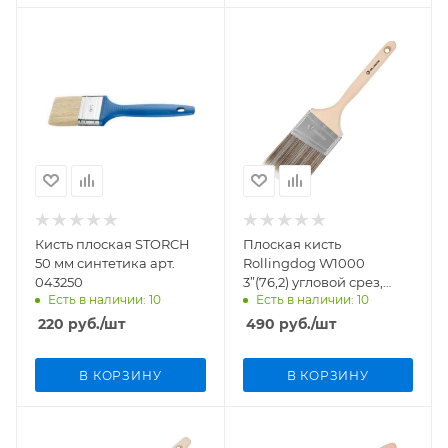
Кисть плоская STORCH
Плоская кисть
50 мм синтетика арт.
Rollingdog W1000
043250
3”(76,2) угловой срез,
Есть в наличии: 10
Есть в наличии: 10
синтетика арт.10199
220
руб.
/шт
490
руб.
/шт
В КОРЗИНУ
В КОРЗИНУ