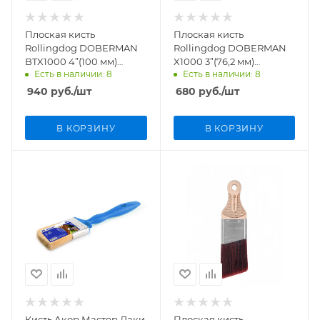
Плоская кисть
Плоская кисть
Rollingdog DOBERMAN
Rollingdog DOBERMAN
BTX1000 4”(100 мм)
X1000 3”(76,2 мм)
Есть в наличии: 8
Есть в наличии: 8
синтетика, любые
синтетика арт.10269
краски арт.10669
940
руб.
/шт
680
руб.
/шт
В КОРЗИНУ
В КОРЗИНУ
Кисть Акор Мастер Лаки
Плоская кисть