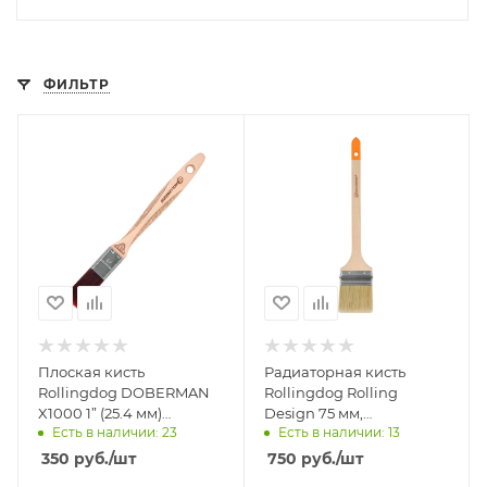
ФИЛЬТР
Плоская кисть
Радиаторная кисть
Rollingdog DOBERMAN
Rollingdog Rolling
X1000 1” (25.4 мм)
Design 75 мм,
Есть в наличии: 23
Есть в наличии: 13
синтетика арт.10265
смешанная щетина
арт.10694
350
руб.
/шт
750
руб.
/шт