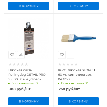
В КОРЗИНУ
В КОРЗИНУ
Плоская кисть
Кисть плоская STORCH
Rollingdog DETAIL PRO
60 мм синтетика арт.
S1000 50 мм угловой
043260
Есть в наличии: 12
Есть в наличии: 10
срез, синтетика
арт.10289
300
руб.
/шт
260
руб.
/шт
В КОРЗИНУ
В КОРЗИНУ