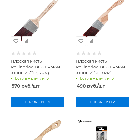
Плоская кисть
Плоская кисть
Rollingdog DOBERMAN
Rollingdog DOBERMAN
X1000 2,5”(63,5 мм)
X1000 2”(50,8 мм)
Есть в наличии: 9
Есть в наличии: 9
угловой срез, синтетика
угловой срез, синтетика
арт.10272
арт.10273
570
руб.
/шт
490
руб.
/шт
В КОРЗИНУ
В КОРЗИНУ