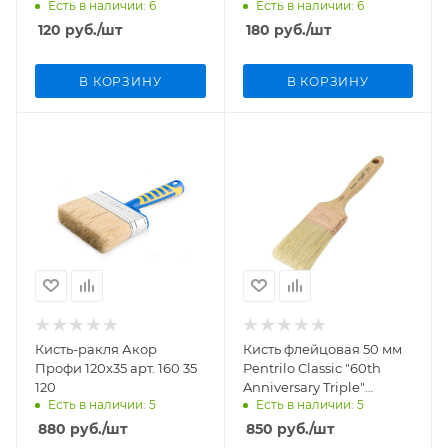
Есть в наличии: 6
Есть в наличии: 6
120
руб.
/шт
180
руб.
/шт
В КОРЗИНУ
В КОРЗИНУ
Кисть-ракля Акор
Кисть флейцовая 50 мм
Профи 120х35 арт. 160 35
Pentrilo Classic "60th
120
Anniversary Triple"
Есть в наличии: 5
Есть в наличии: 5
арт.96050
880
руб.
/шт
850
руб.
/шт