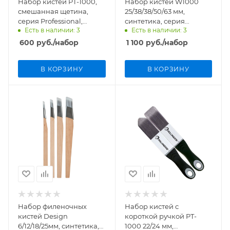
Набор кистей PT-1000,
Набор кистей W1000
смешанная щетина,
25/38/38/50/63 мм,
серия Professional,
синтетика, серия
Есть в наличии: 3
Есть в наличии: 3
Rollingdog арт.10248
Standard, Rollingdog
арт.10542
600
руб.
/набор
1 100
руб.
/набор
В КОРЗИНУ
В КОРЗИНУ
Набор филеночных
Набор кистей с
кистей Design
короткой ручкой PT-
6/12/18/25мм, синтетика,
1000 22/24 мм,