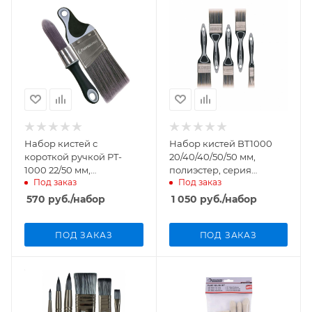
Набор кистей с
Набор кистей BT1000
короткой ручкой PT-
20/40/40/50/50 мм,
1000 22/50 мм,
полиэстер, серия
Под заказ
Под заказ
синтетика, серия
Professional, Rollingdog
Professional, Rollingdog
арт.10440
570
руб.
/набор
1 050
руб.
/набор
арт.10595
ПОД ЗАКАЗ
ПОД ЗАКАЗ