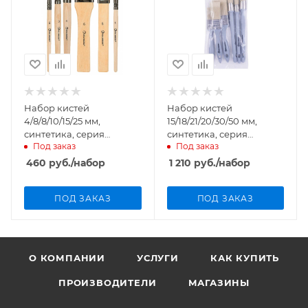
Набор кистей
Набор кистей
4/8/8/10/15/25 мм,
15/18/21/20/30/50 мм,
синтетика, серия
синтетика, серия
Под заказ
Под заказ
Standard, Rollingdog
Standard, Rollingdog
арт.81462
арт.10722
460
руб.
/набор
1 210
руб.
/набор
ПОД ЗАКАЗ
ПОД ЗАКАЗ
О КОМПАНИИ
УСЛУГИ
КАК КУПИТЬ
ПРОИЗВОДИТЕЛИ
МАГАЗИНЫ