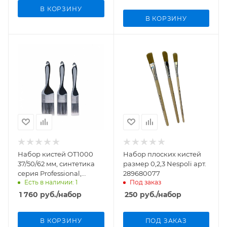
В КОРЗИНУ
В КОРЗИНУ
Набор кистей OT1000
Набор плоских кистей
37/50/62 мм, синтетика
размер 0,2,3 Nespoli арт.
серия Professional,
289680077
Есть в наличии: 1
Под заказ
Rollingdog арт.10545
1 760
руб.
/набор
250
руб.
/набор
В КОРЗИНУ
ПОД ЗАКАЗ