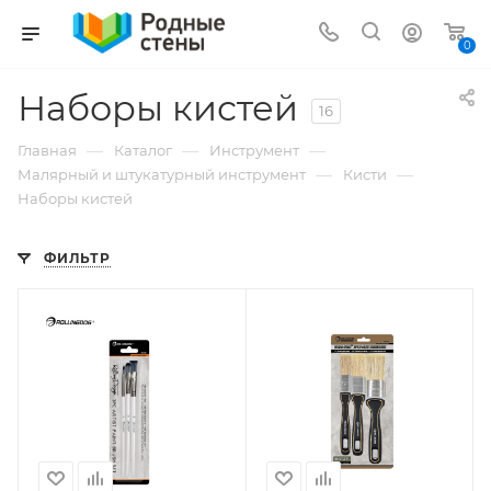
0
Наборы кистей
16
—
—
—
Главная
Каталог
Инструмент
—
—
Малярный и штукатурный инструмент
Кисти
Наборы кистей
ФИЛЬТР