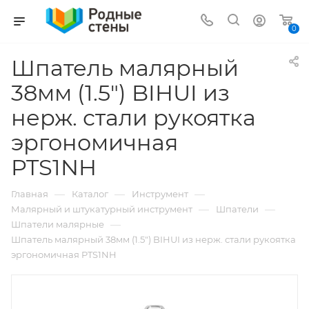
0
Шпатель малярный
38мм (1.5") BIHUI из
нерж. стали рукоятка
эргономичная
PTS1NH
—
—
—
Главная
Каталог
Инструмент
—
—
Малярный и штукатурный инструмент
Шпатели
—
Шпатели малярные
Шпатель малярный 38мм (1.5") BIHUI из нерж. стали рукоятка
эргономичная PTS1NH