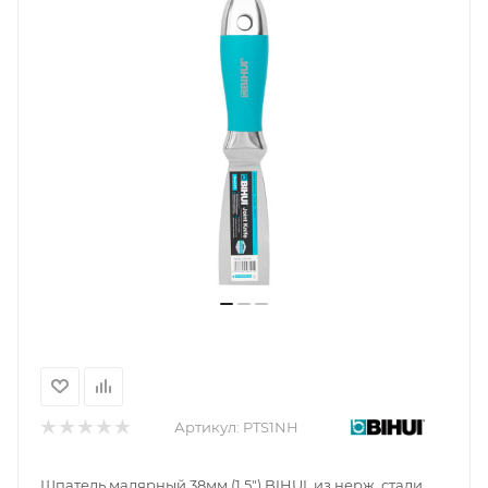
Артикул:
PTS1NH
Шпатель малярный 38мм (1.5") BIHUI из нерж. стали