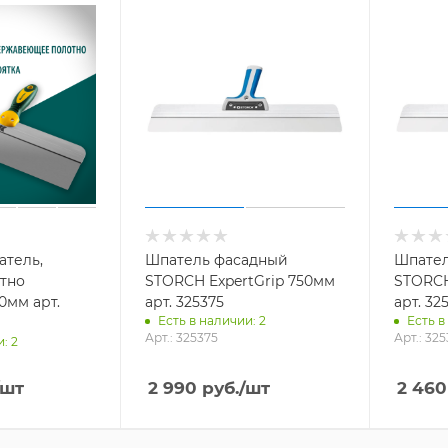
атель,
Шпатель фасадный
Шпател
тно
STORCH ExpertGrip 750мм
STORCH
мм арт.
арт. 325375
арт. 32
Есть в наличии: 2
Есть в
Арт.: 325375
Арт.: 32
: 2
/шт
2 990
руб.
/шт
2 460