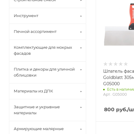
Инструмент
Печной ассортимент
Комплектующие для мокрых
фасадов
Плитка и декоры для уличной
Шпатель фас
облицовки
Goldblatt 305м
G05000
Есть в наличии
Материалы из ДПК
Арт.: G05000
Защитные и укрывные
800
руб.
/ш
материалы
Армирующие малярные