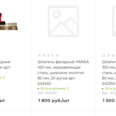
адный
Шпатель фасадный HANSA
Шпател
м арт.
450 мм, нержавеющая
350 мм
сталь, широкое полотно
сталь,
: 5
80 мм, 2К-ручка арт.
80 мм, 
643450
643350
Есть в наличии: 3
Есть в
Арт.: 643450
Арт.: 64
шт
1 800
руб.
/шт
1 500