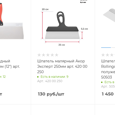
адный
Шпатель малярный Акор
Шпател
м (12") арт.
Эксперт 250мм арт. 420 00
Rollin
250
полужес
: 12
Есть в наличии: 9
50503
Арт.: 420 00 250
Есть в
Арт.: 50
т
130
руб.
/шт
1 450