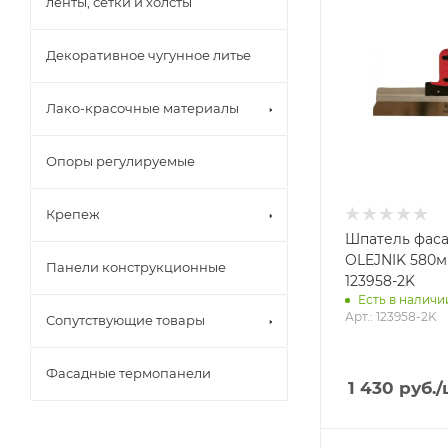
ленты, сетки и холсты
Декоративное чугунное литье
Лако-красочные материалы
Опоры регулируемые
Крепеж
Шпатель фас
OLEJNIK 580м
Панели конструкционные
123958-2K
Есть в наличии
Арт.: 123958-2K
Сопутствующие товары
Фасадные термопанели
1 430
руб.
/