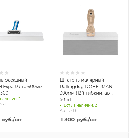
ь фасадный
Шпатель малярный
 ExpertGrip 600мм
Rollingdog DOBERMAN
5360
300мм (12") гибкий, арт.
 наличии: 2
50161
5360
Есть в наличии: 2
Арт.: 50161
руб.
/шт
1 300
руб.
/шт