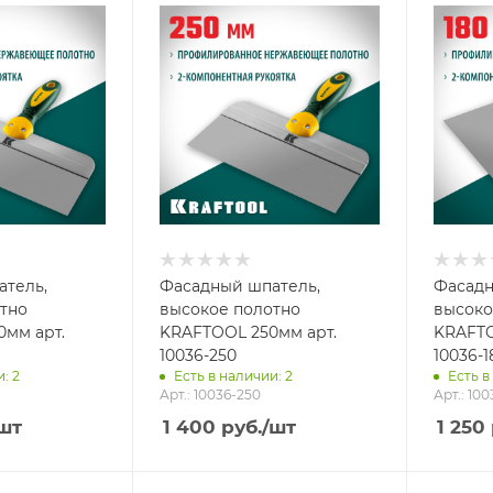
атель,
Фасадный шпатель,
Фасадн
тно
высокое полотно
высоко
мм арт.
KRAFTOOL 250мм арт.
KRAFTO
10036-250
10036-1
: 2
Есть в наличии: 2
Есть в
Арт.: 10036-250
Арт.: 100
шт
1 400
руб.
/шт
1 250