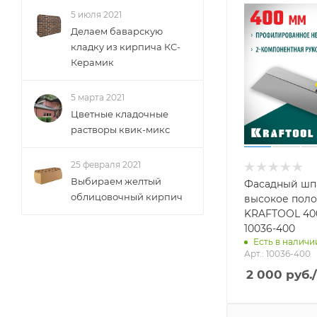
5 июля 2021
Делаем баварскую
кладку из кирпича КС-
Керамик
5 марта 2021
Цветные кладочные
растворы квик-микс
25 февраля 2021
Выбираем желтый
Фасадный шп
облицовочный кирпич
высокое поло
KRAFTOOL 400
10036-400
Есть в наличии
Арт.: 10036-400
2 000
руб.