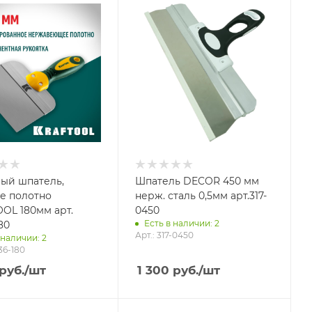
ый шпатель,
Шпатель DECOR 450 мм
е полотно
нерж. сталь 0,5мм арт.317-
OL 180мм арт.
0450
Есть в наличии: 2
80
Арт.: 317-0450
 наличии: 2
36-180
руб.
/шт
1 300
руб.
/шт