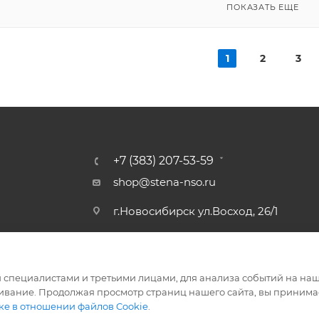
ПОКАЗАТЬ ЕЩЕ
1
2
3
+7 (383) 207-53-59
shop@stena-nso.ru
г.Новосибирск ул.Восход, 26/1
специалистами и третьими лицами, для анализа событий на наше
ивание. Продолжая просмотр страниц нашего сайта, вы принимае
ке в отношении файлов Cookie
.