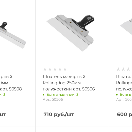
ярный
Шпатель малярный
Шпател
00мм
Rollingdog 250мм
Rollin
арт. 50508
полужесткий арт. 50506
полуже
: 3
Есть в наличии: 3
Есть в
Арт.: 50506
Арт.: 50
шт
710
руб.
/шт
600
р