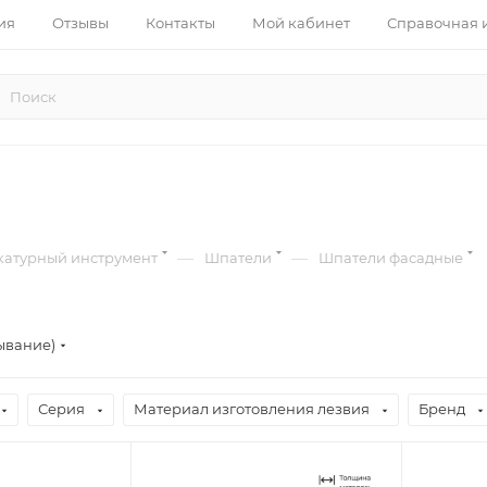
ия
Отзывы
Контакты
Мой кабинет
Справочная
—
—
катурный инструмент
Шпатели
Шпатели фасадные
ывание)
Серия
Материал изготовления лезвия
Бренд