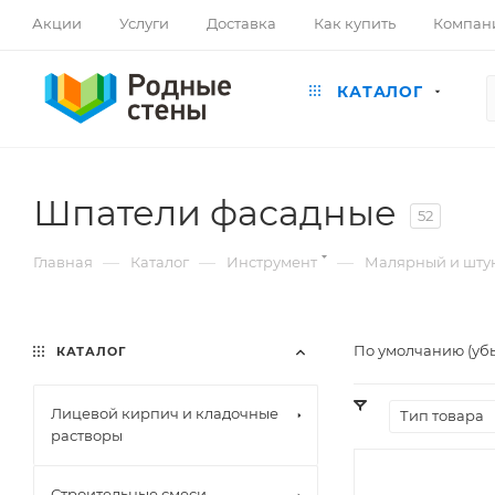
Акции
Услуги
Доставка
Как купить
Компан
КАТАЛОГ
Шпатели фасадные
52
—
—
—
Главная
Каталог
Инструмент
Малярный и шту
По умолчанию (уб
КАТАЛОГ
Лицевой кирпич и кладочные
Тип товара
растворы
Строительные смеси