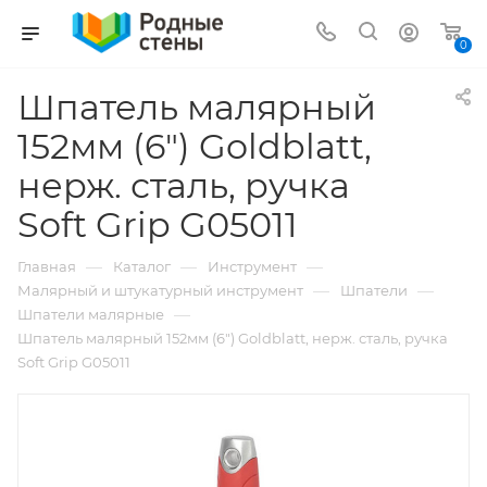
0
Шпатель малярный
152мм (6") Goldblatt,
нерж. сталь, ручка
Soft Grip G05011
—
—
—
Главная
Каталог
Инструмент
—
—
Малярный и штукатурный инструмент
Шпатели
—
Шпатели малярные
Шпатель малярный 152мм (6") Goldblatt, нерж. сталь, ручка
Soft Grip G05011