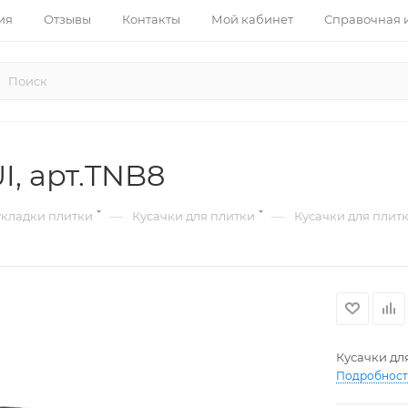
ия
Отзывы
Контакты
Мой кабинет
Справочная
I, арт.TNB8
—
—
укладки плитки
Кусачки для плитки
Кусачки для плитк
Кусачки для
Подробнос