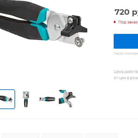
720
р
Под заказ
Наши менедже
Цена действ
от цен в ро