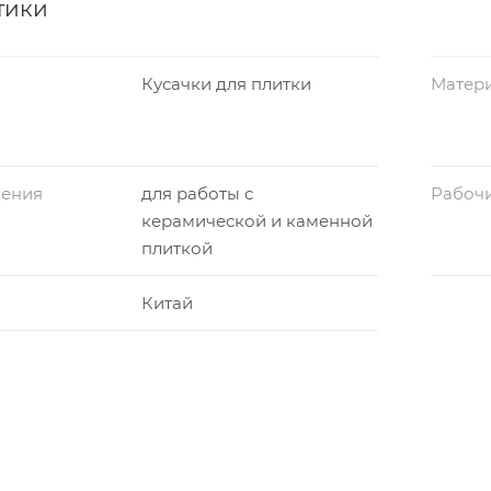
тики
Кусачки для плитки
Матер
нения
для работы с
Рабочи
керамической и каменной
плиткой
Китай