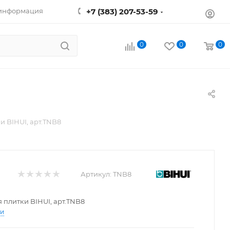
 информация
+7 (383) 207-53-59
0
0
0
и BIHUI, арт.TNB8
Артикул:
TNB8
 плитки BIHUI, арт.TNB8
ти