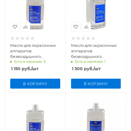
Масло для окрасочных
Масло для окрасочных
аппаратов
аппаратов
безвоздушного
безвоздушного
Есть в наличии: 5
Есть в наличии: 1
распыления TSL 500мл
распыления TSL ecology
0,45кг (0,5л)
1 150
руб.
/шт
1 300
руб.
/шт
В КОРЗИНУ
В КОРЗИНУ