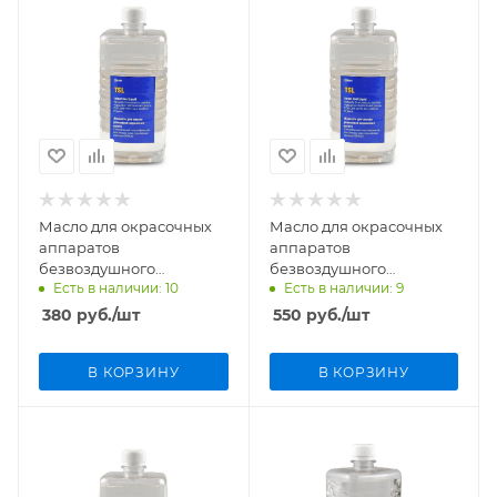
Масло для окрасочных
Масло для окрасочных
аппаратов
аппаратов
безвоздушного
безвоздушного
Есть в наличии: 10
Есть в наличии: 9
распыления TSL 100мл
распыления TSL, 200мл
380
руб.
/шт
550
руб.
/шт
В КОРЗИНУ
В КОРЗИНУ