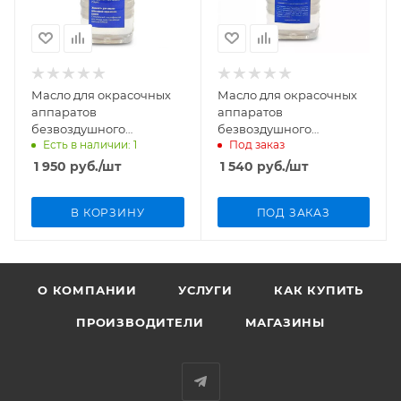
Масло для окрасочных
Масло для окрасочных
аппаратов
аппаратов
безвоздушного
безвоздушного
Есть в наличии: 1
Под заказ
распыления TSL 946 мл
распыления TSL 1л
1 950
руб.
/шт
1 540
руб.
/шт
В КОРЗИНУ
ПОД ЗАКАЗ
О КОМПАНИИ
УСЛУГИ
КАК КУПИТЬ
ПРОИЗВОДИТЕЛИ
МАГАЗИНЫ