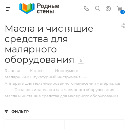
0
Масла и чистящие
средства для
малярного
оборудования
6
—
—
—
Главная
Каталог
Инструмент
—
Малярный и штукатурный инструмент
Аппараты для механизированного нанесения материалов
—
—
Оснастка и запчасти для малярного оборудования
Масла и чистящие средства для малярного оборудования
ФИЛЬТР