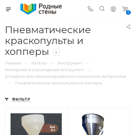
0
Пневматические
краскопульты и
хопперы
4
—
—
—
Главная
Каталог
Инструмент
—
Малярный и штукатурный инструмент
Аппараты для механизированного нанесения материалов
—
Пневматические краскопульты и хопперы
ФИЛЬТР