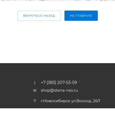
ВЕРНУТЬСЯ НАЗАД
НА ГЛАВНУЮ
+7 (383) 207-53-59
shop@stena-nso.ru
г.Новосибирск ул.Восход, 26/1