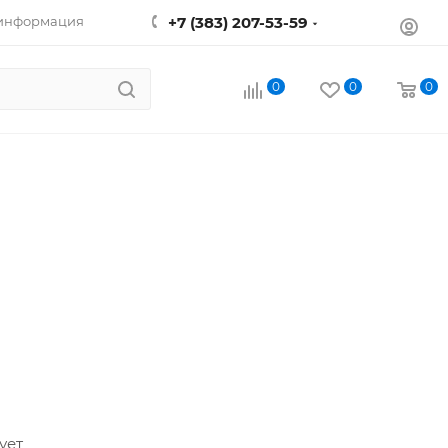
 информация
+7 (383) 207-53-59
0
0
0
ует