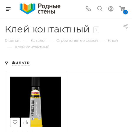
0
Клей контактный
1
—
—
—
Главная
Каталог
Строительные смеси
Клей
—
Клей контактный
ФИЛЬТР