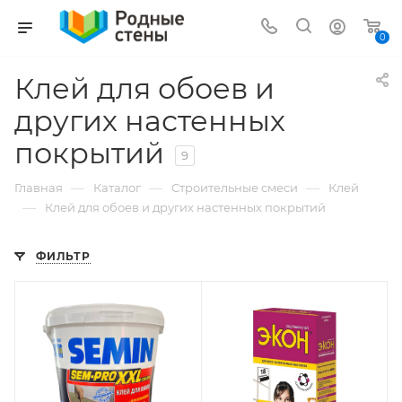
0
Клей для обоев и
других настенных
покрытий
9
—
—
—
Главная
Каталог
Строительные смеси
Клей
—
Клей для обоев и других настенных покрытий
ФИЛЬТР