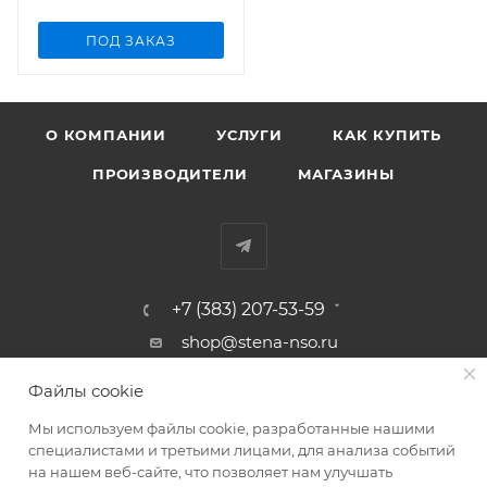
ПОД ЗАКАЗ
О КОМПАНИИ
УСЛУГИ
КАК КУПИТЬ
ПРОИЗВОДИТЕЛИ
МАГАЗИНЫ
+7 (383) 207-53-59
shop@stena-nso.ru
г.Новосибирск ул.Восход, 26/1
Файлы cookie
Мы используем файлы cookie, разработанные нашими
ПОЛИТИКА КОНФИДЕНЦИАЛЬНОСТИ
специалистами и третьими лицами, для анализа событий
на нашем веб-сайте, что позволяет нам улучшать