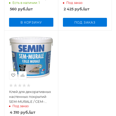
Есть в наличии: 1
Под заказ
кг) арт. 228435
560
руб.
/шт
2 425
руб.
/шт
В КОРЗИНУ
ПОД ЗАКАЗ
Клей для декоративных
настенных покрытий
SEM-MURALE / СЕМ-
Под заказ
МЮРАЛЬ 10кг
4 310
руб.
/шт