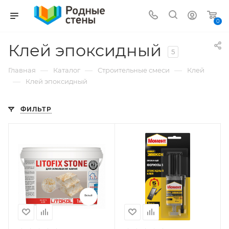
0
Клей эпоксидный
5
—
—
—
Главная
Каталог
Строительные смеси
Клей
—
Клей эпоксидный
ФИЛЬТР