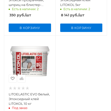
шприц на блистер-
LITOKOL 5кг
Есть в наличии: 2
Есть в наличии: 2
карте (6 мл)
350
руб.
/шт
8 141
руб.
/шт
В КОРЗИНУ
В КОРЗИНУ
LITOELASTIC EVO Белый,
Эпоксидный клей
LITOKOL 10 кг
Под заказ