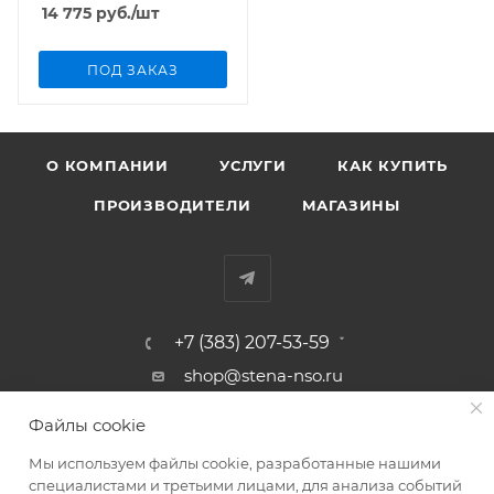
14 775
руб.
/шт
ПОД ЗАКАЗ
О КОМПАНИИ
УСЛУГИ
КАК КУПИТЬ
ПРОИЗВОДИТЕЛИ
МАГАЗИНЫ
+7 (383) 207-53-59
shop@stena-nso.ru
г.Новосибирск ул.Восход, 26/1
Файлы cookie
Мы используем файлы cookie, разработанные нашими
ПОЛИТИКА КОНФИДЕНЦИАЛЬНОСТИ
специалистами и третьими лицами, для анализа событий