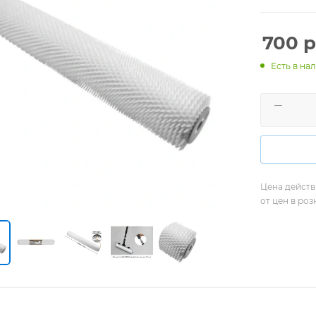
700
р
Есть в нал
Цена действ
от цен в ро