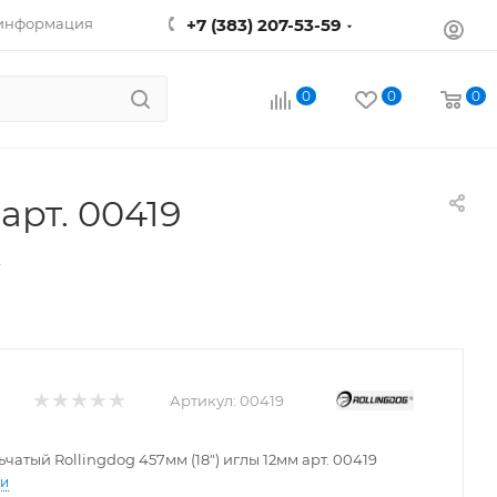
 информация
+7 (383) 207-53-59
0
0
0
арт. 00419
—
Артикул:
00419
чатый Rollingdog 457мм (18") иглы 12мм арт. 00419
ти