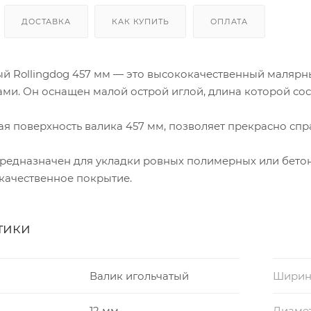
ДОСТАВКА
КАК КУПИТЬ
ОПЛАТА
ый Rollingdog 457 мм — это высококачественный маляр
ми. Он оснащен малой острой иглой, длина которой сост
я поверхность валика 457 мм, позволяет прекрасно спр
редназначен для укладки ровных полимерных или бетон
качественное покрытие.
тики
Валик игольчатый
Ширин
12 мм
Диаме