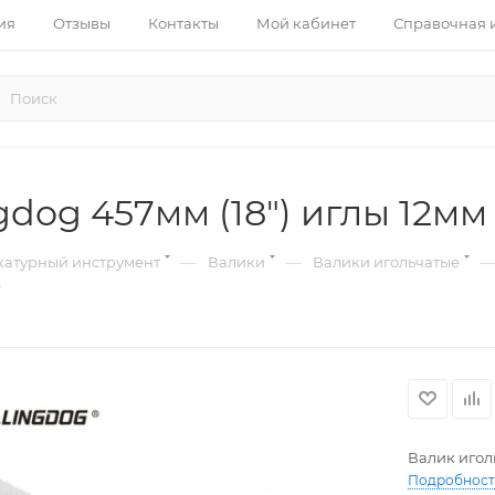
ия
Отзывы
Контакты
Мой кабинет
Справочная
dog 457мм (18") иглы 12мм 
—
—
катурный инструмент
Валики
Валики игольчатые
9
Валик иголь
Подробнос