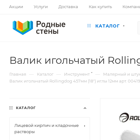
Акции
Услуги
Доставка
Как купить
Компан
КАТАЛОГ
Валик игольчатый Rolling
—
—
—
Главная
Каталог
Инструмент
Малярный и шту
Валик игольчатый Rollingdog 457мм (18") иглы 12мм арт. 0041
КАТАЛОГ
Лицевой кирпич и кладочные
растворы