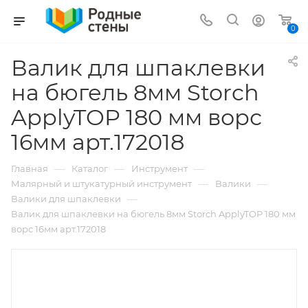
0
Валик для шпаклевки
на бюгель 8мм Storch
ApplyTOP 180 мм ворс
16мм арт.172018
—
—
—
Главная
Каталог
Инструмент
—
—
Малярный и штукатурный инструмент
Валики
—
Валики для шпаклевки
Валик для шпаклевки на бюгель 8мм Storch ApplyTOP 180 мм
ворс 16мм арт.172018