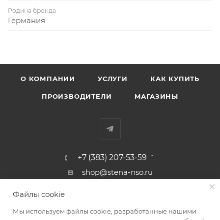
Родина бренда
Германия
О КОМПАНИИ
УСЛУГИ
КАК КУПИТЬ
ПРОИЗВОДИТЕЛИ
МАГАЗИНЫ
+7 (383) 207-53-59
shop@stena-nso.ru
г.Новосибирск ул.Восход, 26/1
Файлы cookie
Мы используем файлы cookie, разработанные нашими
ПОЛИТИКА КОНФИДЕНЦИАЛЬНОСТИ