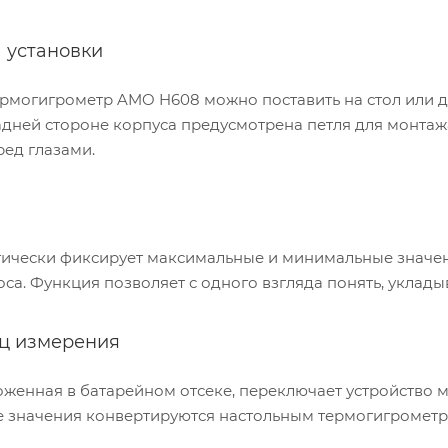
 установки
рмогигрометр AMO H608 можно поставить на стол или др
задней стороне корпуса предусмотрена петля для монтаж
ред глазами.
ически фиксирует максимальные и минимальные значен
са. Функция позволяет с одного взгляда понять, укладыв
ц измерения
оженная в батарейном отсеке, переключает устройство 
 значения конвертируются настольным термогигрометр