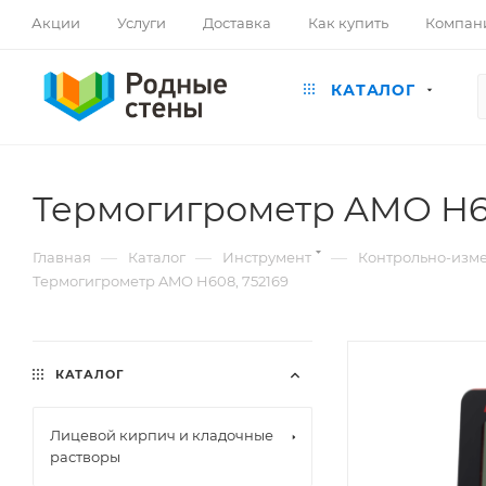
Акции
Услуги
Доставка
Как купить
Компан
КАТАЛОГ
Термогигрометр AMO H60
—
—
—
Главная
Каталог
Инструмент
Контрольно-изм
Термогигрометр AMO H608, 752169
КАТАЛОГ
Лицевой кирпич и кладочные
растворы