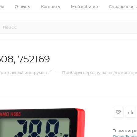
ия
Отзывы
Контакты
Мой кабинет
Справочная
8, 752169
—
ерительный инструмент
Приборы неразрушающего контро
Термогигро
Подробнос