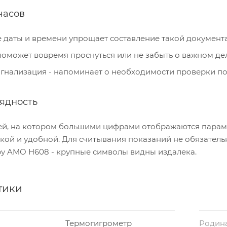
часов
даты и времени упрощает составление такой документа
поможет вовремя проснуться или не забыть о важном дел
гнализация - напоминает о необходимости проверки по
ядность
й, на котором большими цифрами отображаются парамет
гкой и удобной. Для считывания показаний не обязател
у AMO H608 - крупные символы видны издалека.
тики
Термогигрометр
Родин