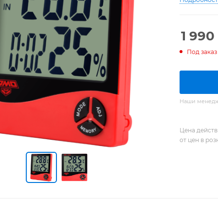
1 990
Под заказ
Наши менедже
Цена действ
от цен в ро