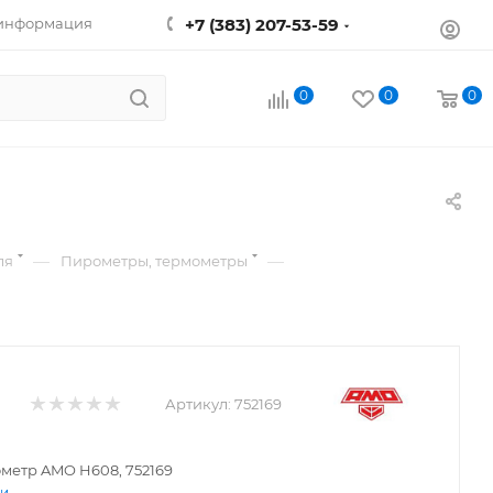
 информация
+7 (383) 207-53-59
0
0
0
—
—
ля
Пирометры, термометры
Артикул:
752169
метр AMO H608, 752169
ти