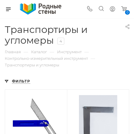
0
Транспортиры и
угломеры
4
—
—
—
Главная
Каталог
Инструмент
—
Контрольно-измерительный инструмент
Транспортиры и угломеры
ФИЛЬТР