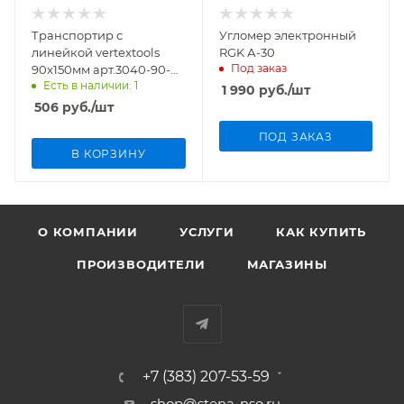
Транспортир с
Угломер электронный
линейкой vertextools
RGK А-30
Под заказ
90x150мм арт.3040-90-
Есть в наличии: 1
150
1 990
руб.
/шт
506
руб.
/шт
ПОД ЗАКАЗ
В КОРЗИНУ
О КОМПАНИИ
УСЛУГИ
КАК КУПИТЬ
ПРОИЗВОДИТЕЛИ
МАГАЗИНЫ
+7 (383) 207-53-59
shop@stena-nso.ru