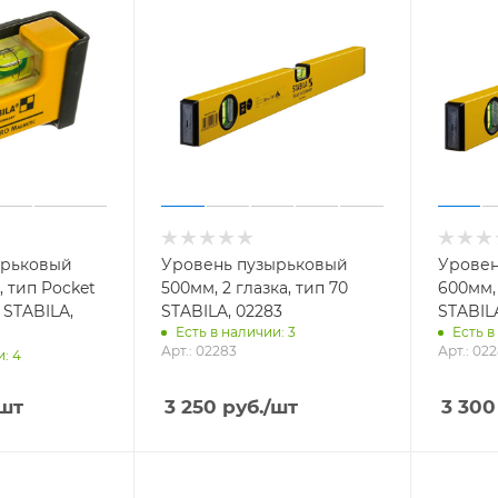
ырьковый
Уровень пузырьковый
Уровен
, тип Pocket
500мм, 2 глазка, тип 70
600мм, 
 STABILA,
STABILA, 02283
STABIL
Есть в наличии: 3
Есть в
Арт.: 02283
Арт.: 02
: 4
/шт
3 250
руб.
/шт
3 300