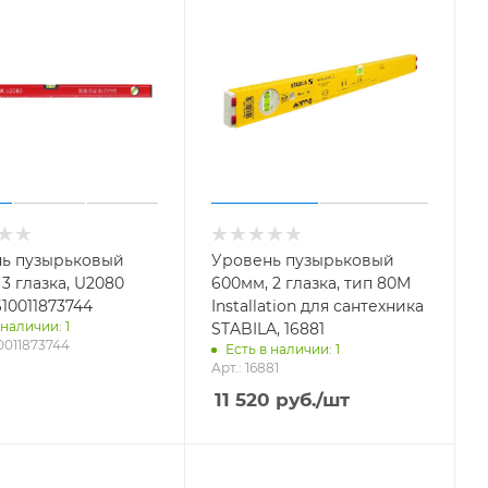
ь пузырьковый
Уровень пузырьковый
3 глазка, U2080
600мм, 2 глазка, тип 80M
10011873744
Installation для сантехника
 наличии: 1
STABILA, 16881
10011873744
Есть в наличии: 1
Арт.: 16881
11 520
руб.
/шт