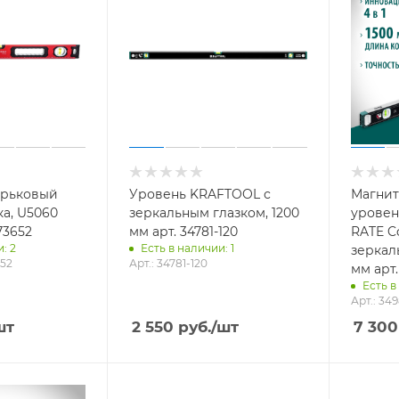
ырьковый
Уровень KRAFTOOL с
Магнит
ка, U5060
зеркальным глазком, 1200
уровен
73652
мм арт. 34781-120
RATE Co
: 2
Есть в наличии: 1
зеркал
652
Арт.: 34781-120
мм арт.
Есть в
Арт.: 34
шт
2 550
руб.
/шт
7 300