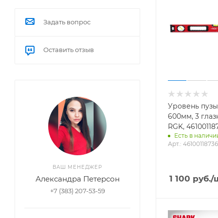
Задать вопрос
Оставить отзыв
Уровень пуз
600мм, 3 глаз
RGK, 46100118
Есть в наличии
Арт.: 4610011873
ВАШ МЕНЕДЖЕР
1 100
руб.
/
Александра Петерсон
+7 (383) 207-53-59