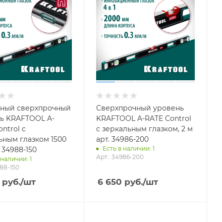
ный сверхпрочный
Сверхпрочный уровень
ь KRAFTOOL A-
KRAFTOOL A-RATE Control
ntrol с
с зеркальным глазком, 2 м
ьным глазком 1500
арт. 34986-200
Есть в наличии: 1
 34988-150
Арт.: 34986-200
 наличии: 1
988-150
руб.
/шт
6 650
руб.
/шт