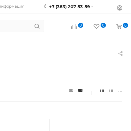
 информация
+7 (383) 207-53-59
0
0
0