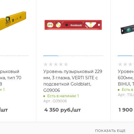
ырьковый
Уровень пузырьковый 229
Уровен
ка, тип 70
мм, 3 глазка, VERTI SITE с
600мм, 
8
подсветкой Goldblatt,
BIHUI, 
: 1
Есть в
G09006
Арт.: TS
Есть в наличии: 1
Арт.: G09006
/шт
4 350
руб.
/шт
1 900
ПОКАЗАТЬ ЕЩЕ