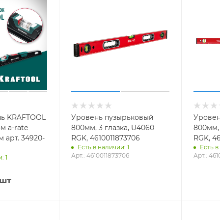
нь KRAFTOOL
Уровень пузырьковый
Уровен
м a-rate
800мм, 3 глазка, U4060
800мм, 
м арт. 34920-
RGK, 4610011873706
RGK, 46
Есть в наличии: 1
Есть в
Арт.: 4610011873706
Арт.: 46
: 1
/шт