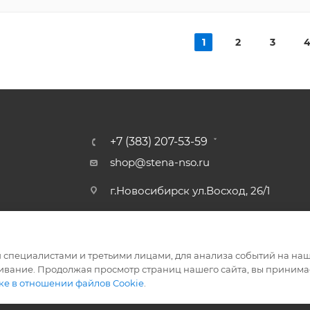
1
2
3
+7 (383) 207-53-59
shop@stena-nso.ru
г.Новосибирск ул.Восход, 26/1
специалистами и третьими лицами, для анализа событий на наше
ивание. Продолжая просмотр страниц нашего сайта, вы принимае
ке в отношении файлов Cookie
.