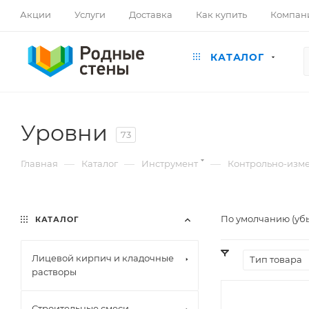
Акции
Услуги
Доставка
Как купить
Компан
КАТАЛОГ
Уровни
73
—
—
—
Главная
Каталог
Инструмент
Контрольно-изм
По умолчанию (уб
КАТАЛОГ
Лицевой кирпич и кладочные
Тип товара
растворы
Строительные смеси