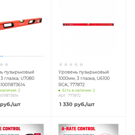
ь пузырьковый
Уровень пузырьковый
3 глазка, U7080
1000мм, 3 глазка, U6100
10011873614
RGK, 777872
 наличии: 2
Есть в наличии: 2
0011873614
Арт.: 777872
руб.
/шт
1 330
руб.
/шт