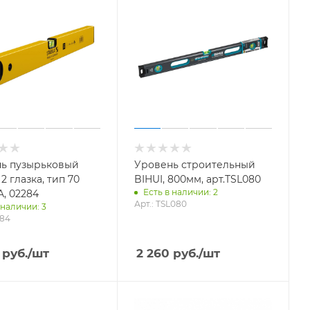
ь пузырьковый
Уровень строительный
2 глазка, тип 70
BIHUI, 800мм, арт.TSL080
Есть в наличии: 2
A, 02284
Арт.: TSL080
 наличии: 3
284
руб.
/шт
2 260
руб.
/шт