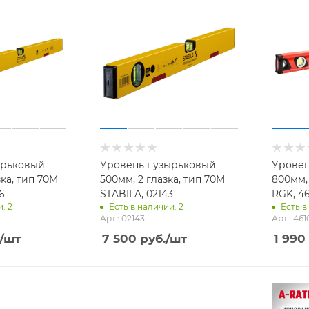
ырьковый
Уровень пузырьковый
Уровен
зка, тип 70M
500мм, 2 глазка, тип 70M
800мм, 
6
STABILA, 02143
RGK, 46
: 2
Есть в наличии: 2
Есть в
Арт.: 02143
Арт.: 461
/шт
7 500
руб.
/шт
1 990