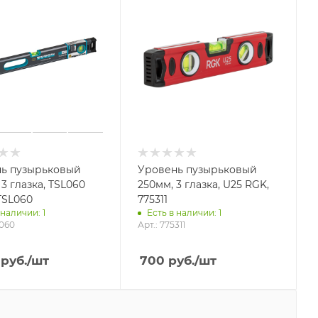
ь пузырьковый
Уровень пузырьковый
3 глазка, TSL060
250мм, 3 глазка, U25 RGK,
TSL060
775311
 наличии: 1
Есть в наличии: 1
L060
Арт.: 775311
руб.
/шт
700
руб.
/шт