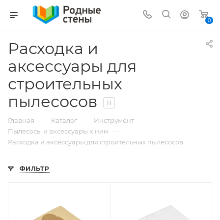
0
Расходка и
аксессуары для
строительных
пылесосов
11
—
—
—
Главная
Каталог
Инструмент
—
Пылесосы и аксессуары к ним
Расходка и аксессуары для строительных пылесосов
ФИЛЬТР