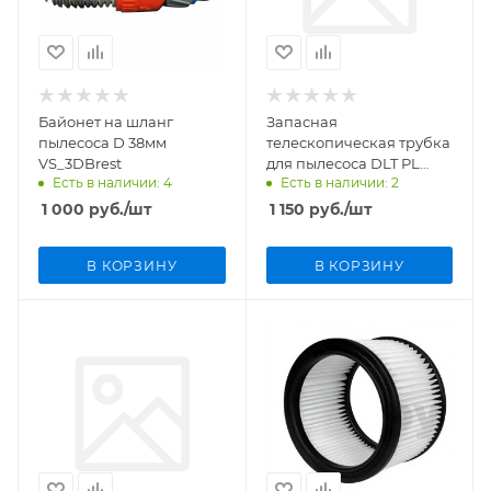
Байонет на шланг
Запасная
пылесоса D 38мм
телескопическая трубка
VS_3DBrest
для пылесоса DLT PL
Есть в наличии: 4
Есть в наличии: 2
PRO / PL208/ DLT PL PRO
MAX, арт. 4545
1 000
руб.
/шт
1 150
руб.
/шт
В КОРЗИНУ
В КОРЗИНУ