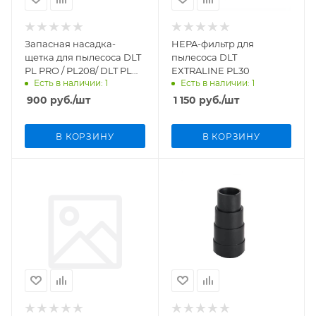
Запасная насадка-
HEPA-фильтр для
щетка для пылесоса DLT
пылесоса DLT
PL PRO / PL208/ DLT PL
EXTRALINE PL30
Есть в наличии: 1
Есть в наличии: 1
PRO MAX, арт. 4547
900
руб.
/шт
1 150
руб.
/шт
В КОРЗИНУ
В КОРЗИНУ