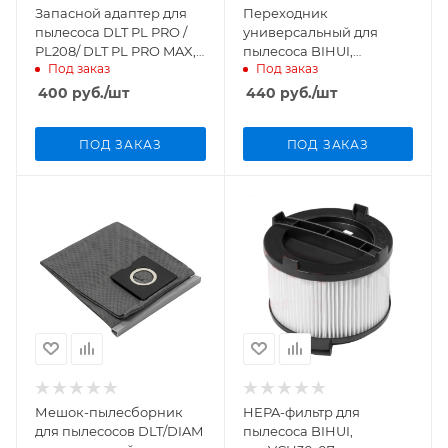
Запасной адаптер для
Переходник
пылесоса DLT PL PRO /
универсальный для
PL208/ DLT PL PRO MAX,
пылесоса BIHUI,
Под заказ
Под заказ
арт.4546
арт.VCB38-06
400
руб.
/шт
440
руб.
/шт
ПОД ЗАКАЗ
ПОД ЗАКАЗ
Мешок-пылесборник
HEPA-фильтр для
для пылесосов DLT/DIAM
пылесоса BIHUI,