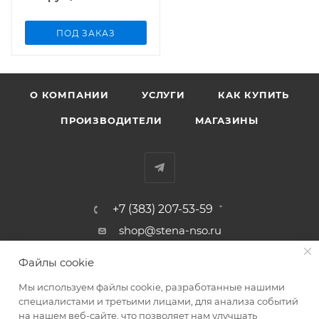
ПОД ЗАКАЗ
О КОМПАНИИ
УСЛУГИ
КАК КУПИТЬ
ПРОИЗВОДИТЕЛИ
МАГАЗИНЫ
+7 (383) 207-53-59
shop@stena-nso.ru
г.Новосибирск ул.Восход, 26/1
Файлы cookie
Мы используем файлы cookie, разработанные нашими
ПОЛИТИКА КОНФИДЕНЦИАЛЬНОСТИ
специалистами и третьими лицами, для анализа событий
на нашем веб-сайте, что позволяет нам улучшать