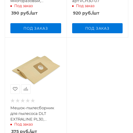
многоразовый,
арт.VCH30-07
Под заказ
Под заказ
арт.2352/620111
390
руб.
/шт
920
руб.
/шт
ПОД ЗАКАЗ
ПОД ЗАКАЗ
Мешок-пылесборник
для пылесоса DLT
EXTRALINE PL30,
Под заказ
бумажный
375
руб.
/шт