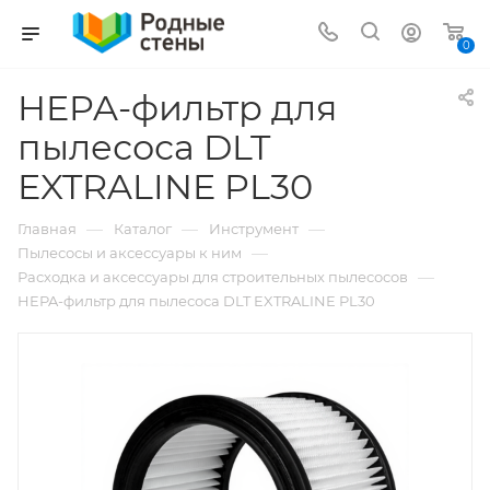
0
HEPA-фильтр для
пылесоса DLT
EXTRALINE PL30
—
—
—
Главная
Каталог
Инструмент
—
Пылесосы и аксессуары к ним
—
Расходка и аксессуары для строительных пылесосов
HEPA-фильтр для пылесоса DLT EXTRALINE PL30