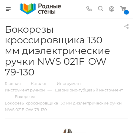
0
Бокорезы
кроссировщика 130
мм диэлектрические
ручки NWS 021F-OW-
79-130
—
—
—
Главная
Каталог
Инструмент
—
Инструмент ручной
Шарнирно-губцевый инструмент
—
—
Бокорезы
Бокорезы кроссировщика 130 мм диэлектрические ручки
NWS 021F-OW-79-130