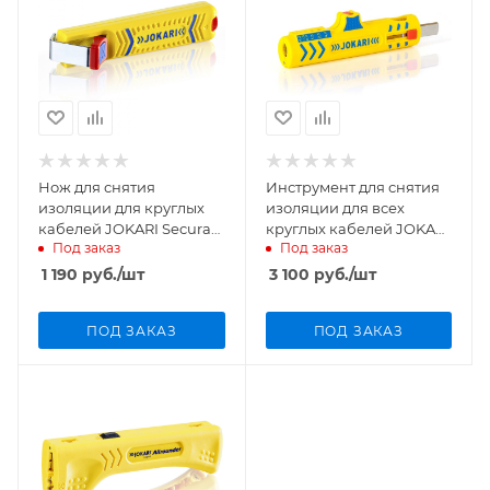
Нож для снятия
Инструмент для снятия
изоляции для круглых
изоляции для всех
кабелей JOKARI Secura
круглых кабелей JOKARI
Под заказ
Под заказ
No.16 10160
Secura No.15 30155
1 190
руб.
/шт
3 100
руб.
/шт
ПОД ЗАКАЗ
ПОД ЗАКАЗ