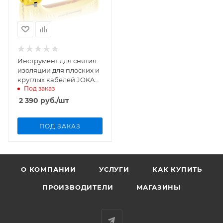
Инструмент для снятия
изоляции для плоских и
круглых кабелей JOKARI
Под заказ
Allrounder 30900
2 390
руб.
/шт
ПОД ЗАКАЗ
О КОМПАНИИ
УСЛУГИ
КАК КУПИТЬ
ПРОИЗВОДИТЕЛИ
МАГАЗИНЫ