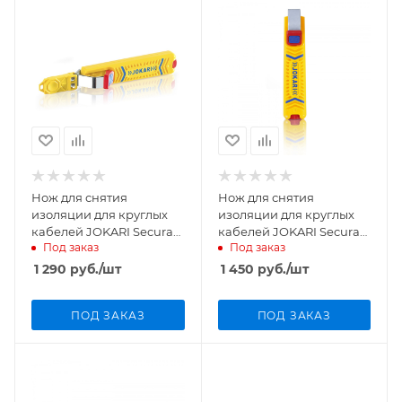
Нож для снятия
Нож для снятия
изоляции для круглых
изоляции для круглых
кабелей JOKARI Secura
кабелей JOKARI Secura
Под заказ
Под заказ
No.27H 10280
No.27 10270
1 290
руб.
/шт
1 450
руб.
/шт
ПОД ЗАКАЗ
ПОД ЗАКАЗ