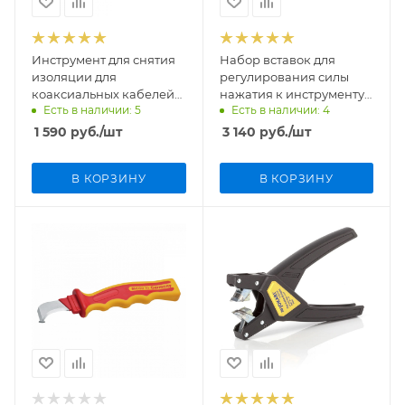
Инструмент для снятия
Набор вставок для
изоляции для
регулирования силы
коаксиальных кабелей
нажатия к инструменту
Есть в наличии: 5
Есть в наличии: 4
JOKARI Secura Coaxi №1
арт.30900 JOKARI 30910
30600
1 590
руб.
/шт
3 140
руб.
/шт
В КОРЗИНУ
В КОРЗИНУ