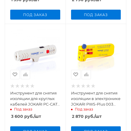
ПОД ЗАКАЗ
ПОД ЗАКАЗ
Инструмент для снятия
Инструмент для снятия
изоляции для круглых
изоляции в электронике
кабелей JOKARI PC-CAT
JOKARI PWS-Plus 003
Под заказ
Под заказ
лезвие с покрытием TIN
40026
30161
3 600
руб.
/шт
2 870
руб.
/шт