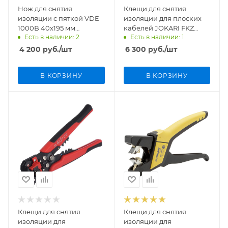
Нож для снятия
Клещи для снятия
изоляции с пяткой VDE
изоляции для плоских
1000В 40х195 мм
кабелей JOKARI FKZ
Есть в наличии: 2
Есть в наличии: 1
SoftGripp NWS 2043K
20030
4 200
руб.
/шт
6 300
руб.
/шт
В КОРЗИНУ
В КОРЗИНУ
Клещи для снятия
Клещи для снятия
изоляции для
изоляции для