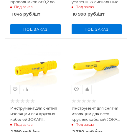
проводников от 0,2 до
усиленных сигнальных
Под заказ
Под заказ
6,0 мм2 VertexTools
кабелей JOKARI Sensor
автоматические 0035-03
Special 20300
1 045
руб.
/шт
10 990
руб.
/шт
ПОД ЗАКАЗ
ПОД ЗАКАЗ
Инструмент для снятия
Инструмент для снятия
изоляции для круглых
изоляции для всех
кабелей JOKARI
круглых кабелей JOKARI
Под заказ
Под заказ
универсальный №12
XL усиленной
30120
конструкции 30125
1 390
руб.
/шт
2 790
руб.
/шт