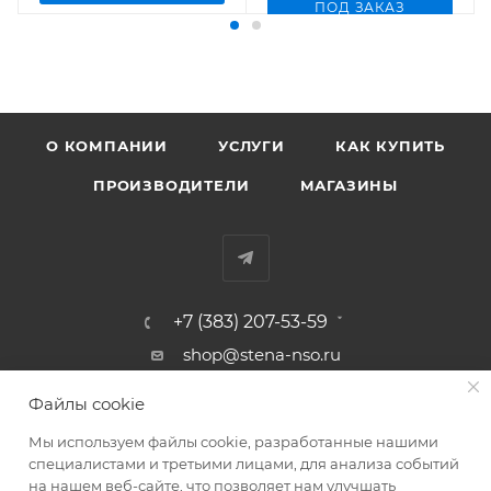
ПОД ЗАКАЗ
О КОМПАНИИ
УСЛУГИ
КАК КУПИТЬ
ПРОИЗВОДИТЕЛИ
МАГАЗИНЫ
+7 (383) 207-53-59
shop@stena-nso.ru
г.Новосибирск ул.Восход, 26/1
Файлы cookie
Мы используем файлы cookie, разработанные нашими
ПОЛИТИКА КОНФИДЕНЦИАЛЬНОСТИ
специалистами и третьими лицами, для анализа событий
на нашем веб-сайте, что позволяет нам улучшать