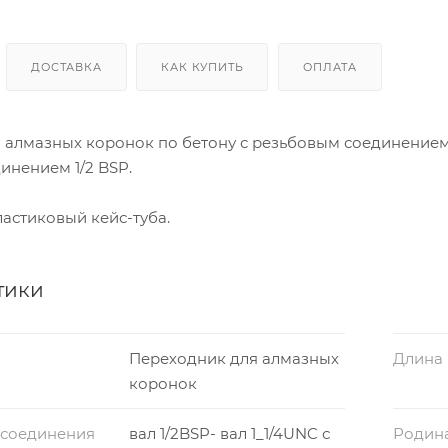
ДОСТАВКА
КАК КУПИТЬ
ОПЛАТА
 алмазных коронок по бетону с резьбовым соединением 
инением 1/2 BSP.
астиковый кейс-туба.
тики
Переходник для алмазных
Длина
коронок
 соединения
вал 1/2BSP- вал 1_1/4UNC с
Родин