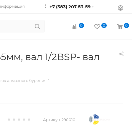
 информация
+7 (383) 207-53-59
0
0
0
мм, вал 1/2BSP- вал
—
нок алмазного бурения
Артикул:
290010