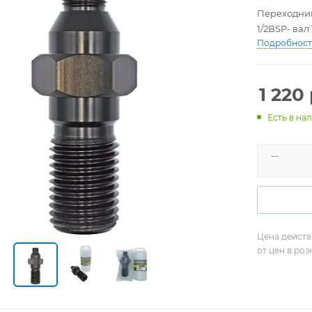
Переходник
1/2BSP- вал
Подробнос
1 220
Есть в нал
Цена действ
от цен в ро