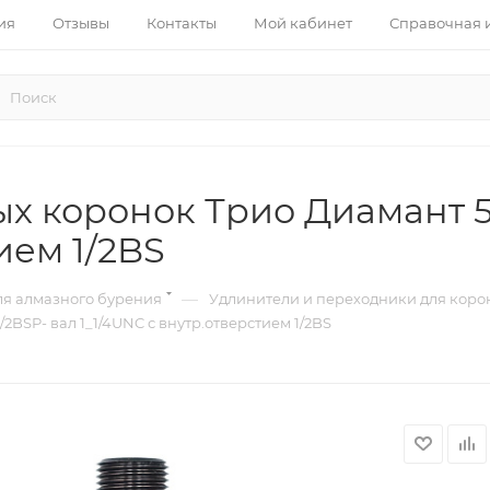
ия
Отзывы
Контакты
Мой кабинет
Справочная
х коронок Трио Диамант 55
ием 1/2BS
—
я алмазного бурения
Удлинители и переходники для коро
2BSP- вал 1_1/4UNC с внутр.отверстием 1/2BS