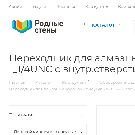
Акции
Услуги
Доставка
Как купить
Компан
КАТАЛОГ
Переходник для алмазны
1_1/4UNC с внутр.отверст
—
—
—
Главная
Каталог
Инструмент
Оборудование дл
Переходник для алмазных коронок Трио Диамант 55мм, вал 1/
КАТАЛОГ
Лицевой кирпич и кладочные