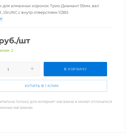
 для алмазных коронок Трио Диамант 55мм, вал
 1_1/4UNC с внутр.отверстием 1/2BS
ти
руб.
/шт
ичии: 2
В КОРЗИНУ
КУПИТЬ В 1 КЛИК
ительна только для интернет-магазина и может отличаться
зничных магазинах