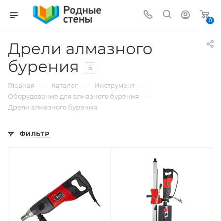
0
Дрели алмазного
бурения
5
—
—
—
Главная
Каталог
Инструмент
—
Оборудование для алмазного бурения
Дрели алмазного бурения
ФИЛЬТР