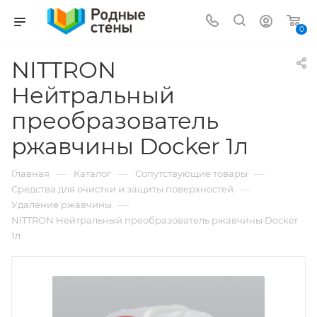
0
NITTRON
Нейтральный
преобразователь
ржавчины Docker 1л
—
—
—
Главная
Каталог
Сопутствующие товары
—
Средства для очистки и защиты поверхностей
—
Удаление ржавчины
NITTRON Нейтральный преобразователь ржавчины Docker
1л