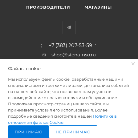
ПРОИЗВОДИТЕЛИ
МАГАЗИНЫ
+7 (383) 207-53-59
shop@stena-nso.ru
г.Новосибирск ул.Восход, 26/1
Файлы cookie
Мы используем файлы cookie, разработанные нашими
ПОЛИТИКА КОНФИДЕНЦИАЛЬНОСТИ
специалистами и третьими лицами, для анализа событий
на нашем веб-сайте, что позволяет нам улучшать
взаимодействие с пользователями и обслуживание.
2026 © Родные стены - товары для строительства и ремонта!
Продолжая просмотр страниц нашего сайта, вы
принимаете условия его использования. Более
подробные сведения смотрите в нашей
Политике в
отношении файлов Cookie
.
ПРИНИМАЮ
НЕ ПРИНИМАЮ
ПОД ЗАКАЗ