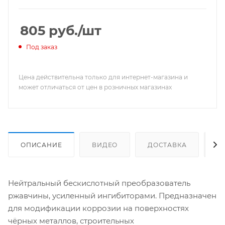
805
руб.
/шт
Под заказ
Цена действительна только для интернет-магазина и
может отличаться от цен в розничных магазинах
ОПИСАНИЕ
ВИДЕО
ДОСТАВКА
К
Нейтральный бескислотный преобразователь
ржавчины, усиленный ингибиторами. Предназначен
для модификации коррозии на поверхностях
чёрных металлов, строительных