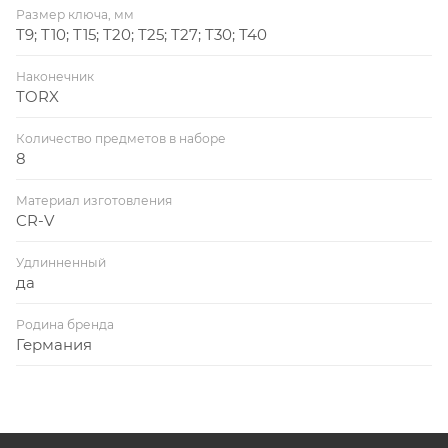
Размер ключа, мм
T9; T10; T15; T20; T25; T27; T30; T40
Наконечник
TORX
Количество предметов в наборе
8
Материал изготовления
CR-V
Удлинненный
да
Родина бренда
Германия