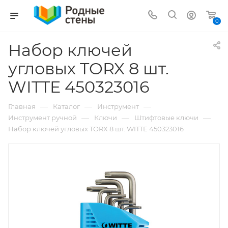
0
Набор ключей
угловых TORX 8 шт.
WITTE 450323016
—
—
—
Главная
Каталог
Инструмент
—
—
—
Инструмент ручной
Ключи
Штифтовые ключи
Набор ключей угловых TORX 8 шт. WITTE 450323016