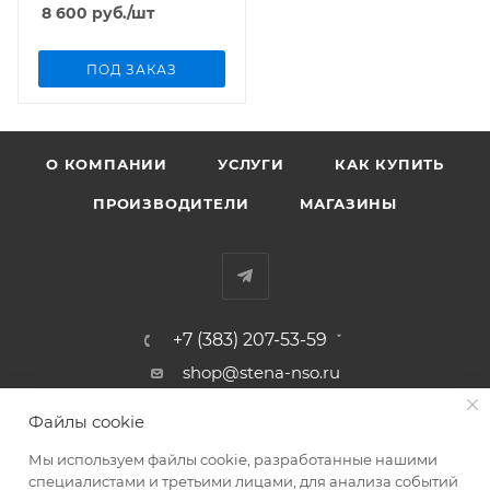
8 600
руб.
/шт
ПОД ЗАКАЗ
О КОМПАНИИ
УСЛУГИ
КАК КУПИТЬ
ПРОИЗВОДИТЕЛИ
МАГАЗИНЫ
+7 (383) 207-53-59
shop@stena-nso.ru
г.Новосибирск ул.Восход, 26/1
Файлы cookie
Мы используем файлы cookie, разработанные нашими
ПОЛИТИКА КОНФИДЕНЦИАЛЬНОСТИ
специалистами и третьими лицами, для анализа событий