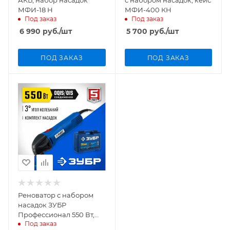
МФИ-18 Н
МФИ-400 КН
Под заказ
Под заказ
6 990
руб.
/шт
5 700
руб.
/шт
ПОД ЗАКАЗ
ПОД ЗАКАЗ
Реноватор с набором
насадок ЗУБР
Профессионал 550 Вт,
Под заказ
кейс МФИ-П550 КН