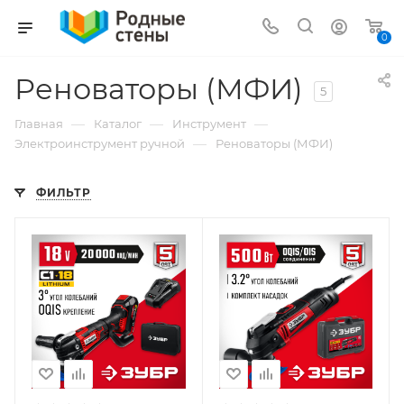
0
Реноваторы (МФИ)
5
—
—
—
Главная
Каталог
Инструмент
—
Электроинструмент ручной
Реноваторы (МФИ)
ФИЛЬТР