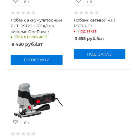
Лобзик аккумуляторный
Лобзик сетевой P.I.T.
P.I.T. PST20H-70A/1 на
PST70-C1
Под заказ
системе OnePower
Есть в наличии: 2
3 555
руб.
/шт
8 430
руб.
/шт
ПОД ЗАКАЗ
В КОРЗИНУ