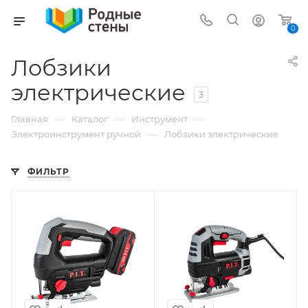
0
Лобзики
электрические
3
—
—
—
Главная
Каталог
Инструмент
—
Электроинструмент ручной
Лобзики электрические
ФИЛЬТР