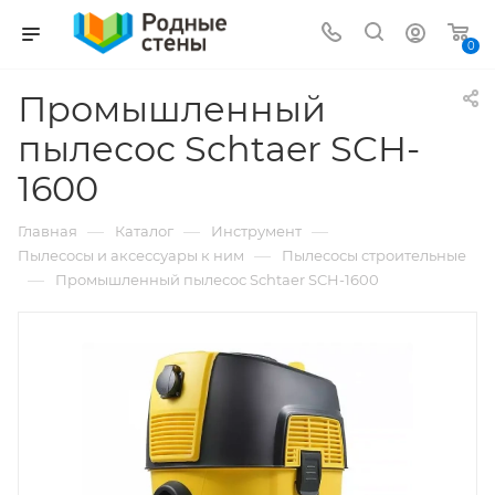
0
Промышленный
пылесос Schtaer SCH-
1600
—
—
—
Главная
Каталог
Инструмент
—
Пылесосы и аксессуары к ним
Пылесосы строительные
—
Промышленный пылесос Schtaer SCH-1600