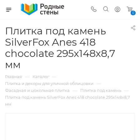
0
Плитка под камень
SilverFox Anes 418
chocolate 295х148х8,7
мм
—
—
Главная
Каталог
—
Плитка и декоры для уличной облицовки
—
—
Фасадная и цокольная плитка
Плитка под камень
Плитка под камень SilverFox Anes 418 chocolate 295х148х8,7
мм