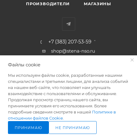
ПРОИЗВОДИТЕЛИ
МАГАЗИНЫ
+7 (383) 207-53-59
shop@stena-nso.ru
г.Новосибирск ул.Восход, 26/1
Файлы cookie
Мы используем файлы cookie, разработанные нашими
ПОЛИТИКА КОНФИДЕНЦИАЛЬНОСТИ
специалистами и третьими лицами, для анализа событий
на нашем веб-сайте, что позволяет нам улучшать
взаимодействие с пользователями и обслуживание.
2026 © Родные стены - товары для строительства и ремонта!
Продолжая просмотр страниц нашего сайта, вы
принимаете условия его использования. Более
подробные сведения смотрите в нашей
Политике в
отношении файлов Cookie
.
ПРИНИМАЮ
НЕ ПРИНИМАЮ