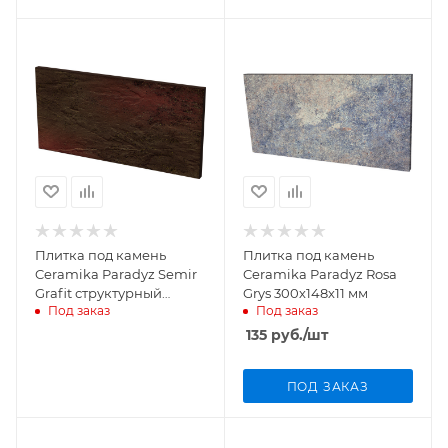
Плитка под камень
Плитка под камень
Ceramika Paradyz Semir
Ceramika Paradyz Rosa
Grafit структурный
Grys 300х148х11 мм
Под заказ
Под заказ
300х148х11 мм
135
руб.
/шт
ПОД ЗАКАЗ