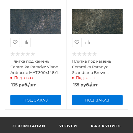
Плитка под камень
Плитка под камень
Ceramika Paradyz Viano
Ceramika Paradyz
Antracite MAT 300х148х11
Scandiano Brown
Под заказ
Под заказ
мм
структурный 300х148х11
мм
135
руб.
/шт
135
руб.
/шт
ПОД ЗАКАЗ
ПОД ЗАКАЗ
О КОМПАНИИ
УСЛУГИ
КАК КУПИТЬ