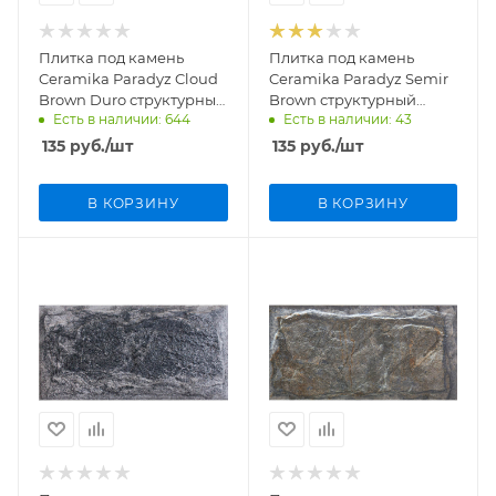
Плитка под камень
Плитка под камень
Ceramika Paradyz Cloud
Ceramika Paradyz Semir
Brown Duro структурный
Brown структурный
Есть в наличии: 644
Есть в наличии: 43
300х148х11 мм
300х148х11 мм
135
руб.
/шт
135
руб.
/шт
В КОРЗИНУ
В КОРЗИНУ