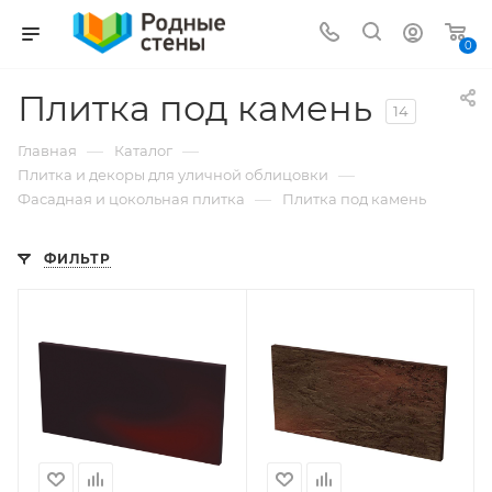
0
Плитка под камень
14
—
—
Главная
Каталог
—
Плитка и декоры для уличной облицовки
—
Фасадная и цокольная плитка
Плитка под камень
ФИЛЬТР