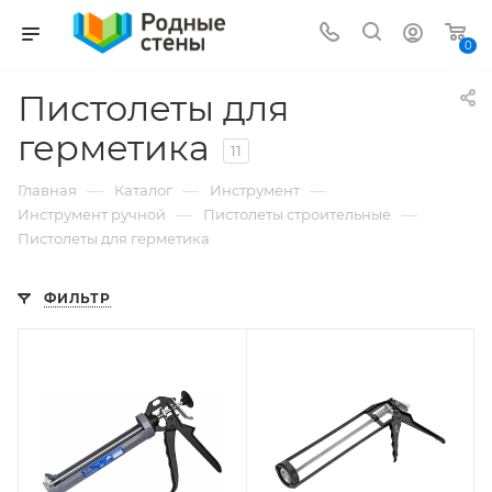
0
Пистолеты для
герметика
11
—
—
—
Главная
Каталог
Инструмент
—
—
Инструмент ручной
Пистолеты строительные
Пистолеты для герметика
ФИЛЬТР