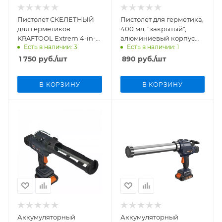
Пистолет СКЕЛЕТНЫЙ
Пистолет для герметика,
для герметиков
400 мл, "закрытый",
KRAFTOOL Extrem 4-in-1
алюминиевый корпус
Есть в наличии: 3
Есть в наличии: 1
310 мл арт. 06676
Sparta арт. 886475
1 750
руб.
/шт
890
руб.
/шт
В КОРЗИНУ
В КОРЗИНУ
Аккумуляторный
Аккумуляторный