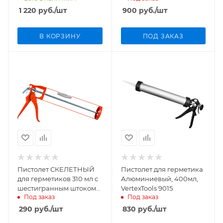
1 220
руб.
/шт
900
руб.
/шт
В КОРЗИНУ
ПОД ЗАКАЗ
Пистолет СКЕЛЕТНЫЙ
Пистолет для герметика
для герметиков 310 мл с
Алюминиевый, 400мл,
шестигранным штоком
VertexTools 9015
Под заказ
Под заказ
ULTIMA арт. ULTMG11001
290
руб.
/шт
830
руб.
/шт