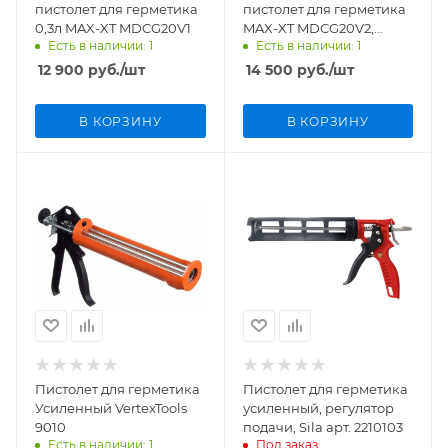
пистолет для герметика
пистолет для герметика
0,3л MAX-XT MDCG20V1
MAX-XT MDCG20V2,
Есть в наличии: 1
Есть в наличии: 1
арт.3348
12 900
руб.
/шт
14 500
руб.
/шт
В КОРЗИНУ
В КОРЗИНУ
Пистолет для герметика
Пистолет для герметика
Усиленный VertexTools
усиленный, регулятор
9010
подачи, Sila арт. 2210103
Есть в наличии: 1
Под заказ