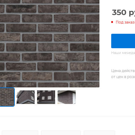
350
р
Под заказ
Наши менедже
Цена действ
от цен в ро