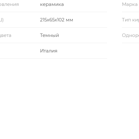
овления
керамика
Марка
Ш)
215х65х102 мм
Тип ки
цвета
Темный
Одноро
Италия