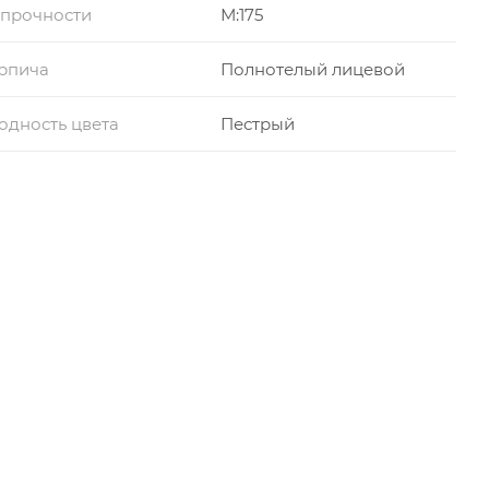
 прочности
М:175
рпича
Полнотелый лицевой
дность цвета
Пестрый