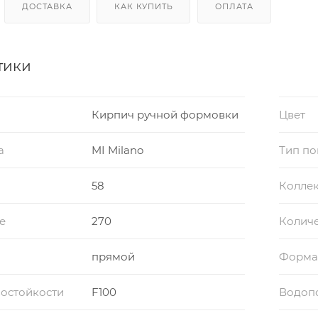
ДОСТАВКА
КАК КУПИТЬ
ОПЛАТА
тики
Кирпич ручной формовки
Цвет
а
MI Milano
Тип по
58
Колле
е
270
Количе
прямой
Форма
остойкости
F100
Водоп