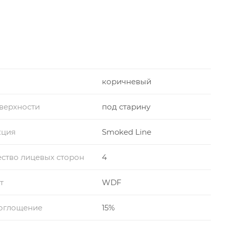
коричневый
верхности
под старину
кция
Smoked Line
ство лицевых сторон
4
т
WDF
оглощение
15%