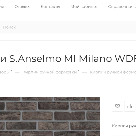
ия
Отзывы
Контакты
Мой кабинет
Справочная
 S.Anselmo MI Milano WDF
—
—
воры
Кирпич ручной формовки
Кирпич ручной формов
Кирпич руч