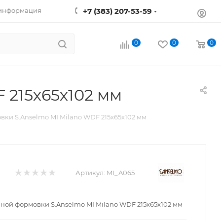
 информация
+7 (383) 207-53-59
0
0
0
 215х65х102 мм
ки S.Anselmo MI Milano WDF 215х65х102 мм
Артикул:
MI_A065
ной формовки S.Anselmo MI Milano WDF 215х65х102 мм