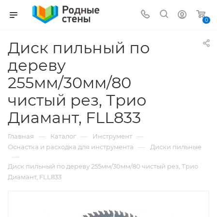
0
Диск пильный по
дереву
255мм/30мм/80
чистый рез, Трио
Диамант, FLL833
—
—
—
Главная
Каталог
Инструмент
—
Оснастка и расходка для инструмента
Диски пильные
—
Диск пильный по дереву 255мм/30мм/80 чистый рез, Трио
Диамант, FLL833