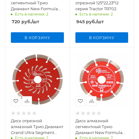
сегментный Трио
отрезной 125*22,23*12
Диамант New Formula
серия Tractor TR702
Есть в наличии: 2
Есть в наличии: 2
Segment 150мм/22,23мм
арт. S203
720
руб.
/шт
945
руб.
/шт
В КОРЗИНУ
В КОРЗИНУ
Диск отрезной
Диск алмазный
алмазный Трио Диамант
сегментный Трио
Grand Ultra Segment
Диамант New Formula
Есть в наличии: 2
Есть в наличии: 2
150мм/22,23мм/2,2мм,
Segment 125мм/22,23мм