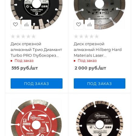
Диск отрезной
Диск отрезной
алмазный Трио Диамант
алмазный Hilberg Hard
Turbo PRO Глубокорез
Materials Laser
Под заказ
Под заказ
125мм/22,23мм/2,5мм,
125мм/22,23мм/2,1мм,
TP152
HM102
595
руб.
/шт
2 000
руб.
/шт
ПОД ЗАКАЗ
ПОД ЗАКАЗ