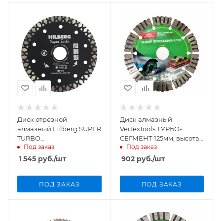
Диск отрезной
Диск алмазный
алмазный Hilberg SUPER
VertexTools ТУРБО-
TURBO
СЕГМЕНТ 125мм, высота
Под заказ
Под заказ
125мм/22,23мм/2,15мм,
алмаза 14мм с
HS102
усиленными
1 545
руб.
/шт
902
руб.
/шт
сегментами, 04-125-27
ПОД ЗАКАЗ
ПОД ЗАКАЗ