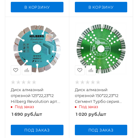
В КОРЗИНУ
В КОРЗИНУ
Диск алмазный
Диск алмазный
отрезной 125*22,23*12
отрезной 150*22,23*12
Hilberg Revolution арт.
Сегмент Турбо серия
Под заказ
Под заказ
HMR802
Grand hot press GTS733
1 690
руб.
/шт
1 020
руб.
/шт
ПОД ЗАКАЗ
ПОД ЗАКАЗ