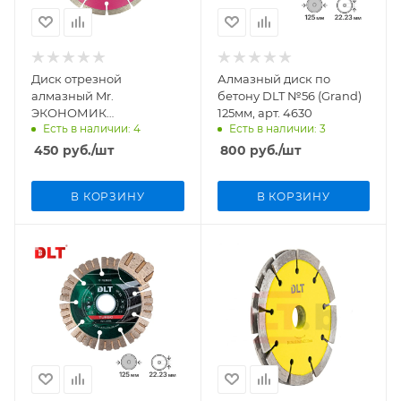
Диск отрезной
Алмазный диск по
алмазный Mr.
бетону DLT №56 (Grand)
ЭКОНОМИК
125мм, арт. 4630
Есть в наличии: 4
Есть в наличии: 3
150мм/22,23мм/1,8мм, 101-
008
450
руб.
/шт
800
руб.
/шт
В КОРЗИНУ
В КОРЗИНУ