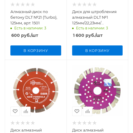
Алмазный диск по
Диск для штробления
бетону DLT №21 (Turbo),
алмазный DLT №1
125мм, арт. 1501
125мм/22,23мм/
Есть в наличии: 3
Есть в наличии: 3
сдвоенный, 1171
600
руб.
/шт
1 600
руб.
/шт
В КОРЗИНУ
В КОРЗИНУ
Диск алмазный
Диск алмазный