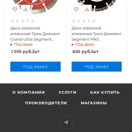
Диск отрезной
Диск отрезной
алмазный Трио Диамант
алмазный Трио Диамант
Grand Ultra Segment
Segment PRO
Под заказ
Под заказ
125мм/22,23мм/2,0мм,
125мм/22,23мм/2,3мм,
GUS722
SP152
1 055
руб.
/шт
630
руб.
/шт
ПОД ЗАКАЗ
ПОД ЗАКАЗ
О КОМПАНИИ
УСЛУГИ
КАК КУПИТЬ
ПРОИЗВОДИТЕЛИ
МАГАЗИНЫ