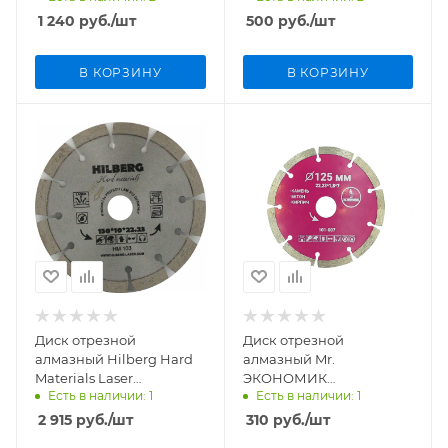
GUS723
арт. S202
1 240
руб.
/шт
500
руб.
/шт
В КОРЗИНУ
В КОРЗИНУ
Диск отрезной
Диск отрезной
алмазный Hilberg Hard
алмазный Mr.
Materials Laser
ЭКОНОМИК
Есть в наличии: 1
Есть в наличии: 1
150мм/22,23мм/2,3мм,
125мм/22,23мм/1,8мм, 101-
HM103
007
2 915
руб.
/шт
310
руб.
/шт