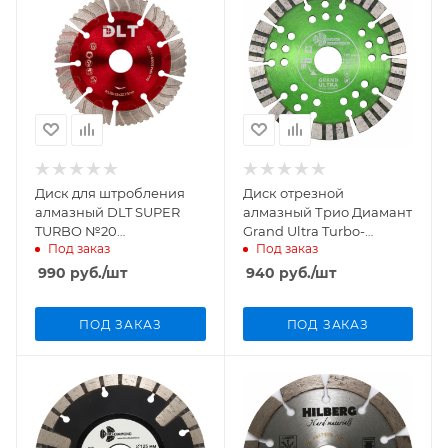
Диск для штробления
Диск отрезной
алмазный DLT SUPER
алмазный Трио Диамант
TURBO №20
Grand Ultra Turbo-
Под заказ
Под заказ
125мм/22,23мм/2,5мм,
Segment
1420
125мм/22,23мм/2,1мм,
990
руб.
/шт
940
руб.
/шт
GTS732
ПОД ЗАКАЗ
ПОД ЗАКАЗ