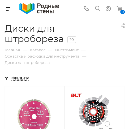
0
Диски для
штробореза
20
—
—
—
Главная
Каталог
Инструмент
—
Оснастка и расходка для инструмента
Диски для штробореза
ФИЛЬТР