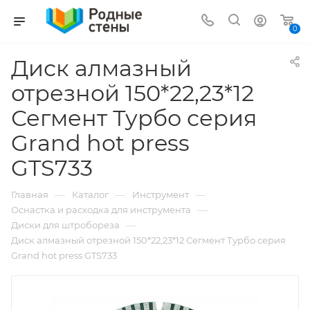
0
Диск алмазный
отрезной 150*22,23*12
Сегмент Турбо серия
Grand hot press
GTS733
—
—
—
Главная
Каталог
Инструмент
—
Оснастка и расходка для инструмента
—
Диски для штробореза
Диск алмазный отрезной 150*22,23*12 Сегмент Турбо серия
Grand hot press GTS733