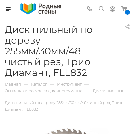
0
Диск пильный по
дереву
255мм/30мм/48
чистый рез, Трио
Диамант, FLL832
—
—
—
Главная
Каталог
Инструмент
—
Оснастка и расходка для инструмента
Диски пильные
—
Диск пильный по дереву 255мм/30мм/48 чистый рез, Трио
Диамант, FLL832